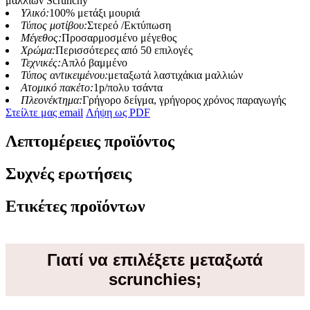
μαλλιών Scrunchy
Υλικό:
100% μετάξι μουριά
Τύπος μοτίβου:
Στερεό /Εκτύπωση
Μέγεθος:
Προσαρμοσμένο μέγεθος
Χρώμα:
Περισσότερες από 50 επιλογές
Τεχνικές:
Απλό βαμμένο
Τύπος αντικειμένου:
μεταξωτά λαστιχάκια μαλλιών
Ατομικό πακέτο:
1p/πολυ τσάντα
Πλεονέκτημα:
Γρήγορο δείγμα, γρήγορος χρόνος παραγωγής
Στείλτε μας email
Λήψη ως PDF
Λεπτομέρειες προϊόντος
Συχνές ερωτήσεις
Ετικέτες προϊόντων
Γιατί να επιλέξετε μεταξωτά
scrunchies;