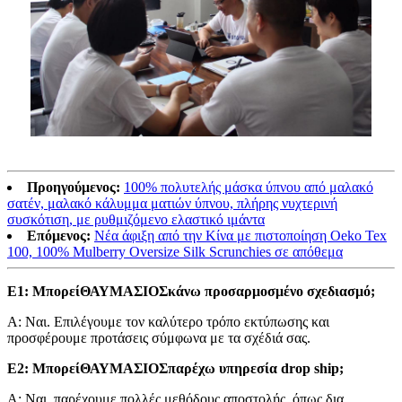
Προηγούμενος:
100% πολυτελής μάσκα ύπνου από μαλακό
σατέν, μαλακό κάλυμμα ματιών ύπνου, πλήρης νυχτερινή
συσκότιση, με ρυθμιζόμενο ελαστικό ιμάντα
Επόμενος:
Νέα άφιξη από την Κίνα με πιστοποίηση Oeko Tex
100, 100% Mulberry Oversize Silk Scrunchies σε απόθεμα
Ε1: Μπορεί
ΘΑΥΜΑΣΙΟΣ
κάνω προσαρμοσμένο σχεδιασμό;
Α: Ναι. Επιλέγουμε τον καλύτερο τρόπο εκτύπωσης και
προσφέρουμε προτάσεις σύμφωνα με τα σχέδιά σας.
Ε2: Μπορεί
ΘΑΥΜΑΣΙΟΣ
παρέχω υπηρεσία drop ship;
Α: Ναι, παρέχουμε πολλές μεθόδους αποστολής, όπως δια