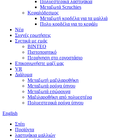
Πολυεστερικά λαστιχάκια
Μεταξωτά Scruchies
Κεφαλόδεσμος
Μεταξωτή κορδέλα για τα μαλλιά
Πολυ κορδέλα για το κεφάλι
Νέα
Συχνές ερωτήσεις
Σχετικά με εμάς
ΒΙΝΤΕΟ
Πιστοποιητικό
Περιήγηση στο εργοστάσιο
Επικοινωνήστε μαζί μας
VR
Διάλυμα
Μεταξωτή μαξιλαροθήκη
Μεταξωτά ρούχα ύπνου
Μεταξωτά εσώρουχα
Μαξιλαροθήκη από πολυεστέρα
Πολυεστερικά ρούχα ύπνου
English
Σπίτι
Προϊόντα
λαστιχάκια μαλλιών