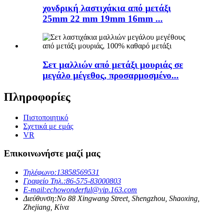
χονδρική λαστιχάκια από μετάξι
25mm 22 mm 19mm 16mm ...
Σετ μαλλιών από μετάξι μουριάς σε
μεγάλο μέγεθος, προσαρμοσμένο...
Πληροφορίες
Πιστοποιητικό
Σχετικά με εμάς
VR
Επικοινωνήστε μαζί μας
Τηλέφωνο:
13858569531
Γραφείο Τηλ.:
86-575-83000803
E-mail:
echowonderful@vip.163.com
Διεύθυνση:
No 88 Xingwang Street, Shengzhou, Shaoxing,
Zhejiang, Κίνα