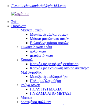
E-mail:
echowonderful@vip.163.com
Σπίτι
Προϊόντα
Μάσκα ματιών
Μεταξωτή μάσκα ματιών
Μάσκα ματιών από σατέν
Βελούδινη μάσκα ματιών
Γυναικείο καπελλάκι
πολυ καπό
μεταξωτό καπό
Κασκόλ
Κασκόλ με μεταξωτή εκτύπωση
Κασκόλ με εκτύπωση από πολυεστέρα
Μαξιλαροθήκη
Μεταξωτή μαξιλαροθήκη
Πολυ μαξιλαροθήκη
Ρούχα ύπνου
ΠΟΛΥ ΠΥΓΜΑΧΙΑ
ΠΥΖΑΜΑ ΑΠΟ ΜΕΤΑΞΙ
Μάσκα
λαστιχάκια μαλλιών