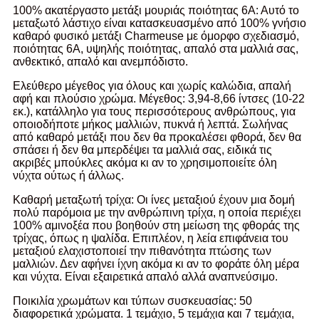
100% ακατέργαστο μετάξι μουριάς ποιότητας 6Α: Αυτό το
μεταξωτό λάστιχο είναι κατασκευασμένο από 100% γνήσιο
καθαρό φυσικό μετάξι Charmeuse με όμορφο σχεδιασμό,
ποιότητας 6Α, υψηλής ποιότητας, απαλό στα μαλλιά σας,
ανθεκτικό, απαλό και ανεμπόδιστο.
Ελεύθερο μέγεθος για όλους και χωρίς καλώδια, απαλή
αφή και πλούσιο χρώμα. Μέγεθος: 3,94-8,66 ίντσες (10-22
εκ.), κατάλληλο για τους περισσότερους ανθρώπους, για
οποιοδήποτε μήκος μαλλιών, πυκνά ή λεπτά. Σωλήνας
από καθαρό μετάξι που δεν θα προκαλέσει φθορά, δεν θα
σπάσει ή δεν θα μπερδέψει τα μαλλιά σας, ειδικά τις
ακριβές μπούκλες ακόμα κι αν το χρησιμοποιείτε όλη
νύχτα ούτως ή άλλως.
Καθαρή μεταξωτή τρίχα: Οι ίνες μεταξιού έχουν μια δομή
πολύ παρόμοια με την ανθρώπινη τρίχα, η οποία περιέχει
100% αμινοξέα που βοηθούν στη μείωση της φθοράς της
τρίχας, όπως η ψαλίδα. Επιπλέον, η λεία επιφάνεια του
μεταξιού ελαχιστοποιεί την πιθανότητα πτώσης των
μαλλιών. Δεν αφήνει ίχνη ακόμα κι αν το φοράτε όλη μέρα
και νύχτα. Είναι εξαιρετικά απαλό αλλά αναπνεύσιμο.
Ποικιλία χρωμάτων και τύπων συσκευασίας: 50
διαφορετικά χρώματα. 1 τεμάχιο, 5 τεμάχια και 7 τεμάχια,