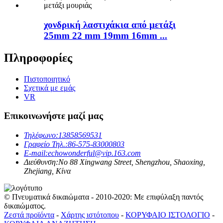
χονδρική λαστιχάκια από μετάξι
25mm 22 mm 19mm 16mm ...
Πληροφορίες
Πιστοποιητικό
Σχετικά με εμάς
VR
Επικοινωνήστε μαζί μας
Τηλέφωνο:
13858569531
Γραφείο Τηλ.:
86-575-83000803
E-mail:
echowonderful@vip.163.com
Διεύθυνση:
No 88 Xingwang Street, Shengzhou, Shaoxing,
Zhejiang, Κίνα
© Πνευματικά δικαιώματα - 2010-2020: Με επιφύλαξη παντός
δικαιώματος.
Ζεστά προϊόντα
-
Χάρτης ιστότοπου
-
ΚΟΡΥΦΑΙΟ ΙΣΤΟΛΟΓΙΟ
-