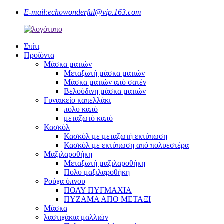
E-mail:
echowonderful@vip.163.com
Σπίτι
Προϊόντα
Μάσκα ματιών
Μεταξωτή μάσκα ματιών
Μάσκα ματιών από σατέν
Βελούδινη μάσκα ματιών
Γυναικείο καπελλάκι
πολυ καπό
μεταξωτό καπό
Κασκόλ
Κασκόλ με μεταξωτή εκτύπωση
Κασκόλ με εκτύπωση από πολυεστέρα
Μαξιλαροθήκη
Μεταξωτή μαξιλαροθήκη
Πολυ μαξιλαροθήκη
Ρούχα ύπνου
ΠΟΛΥ ΠΥΓΜΑΧΙΑ
ΠΥΖΑΜΑ ΑΠΟ ΜΕΤΑΞΙ
Μάσκα
λαστιχάκια μαλλιών