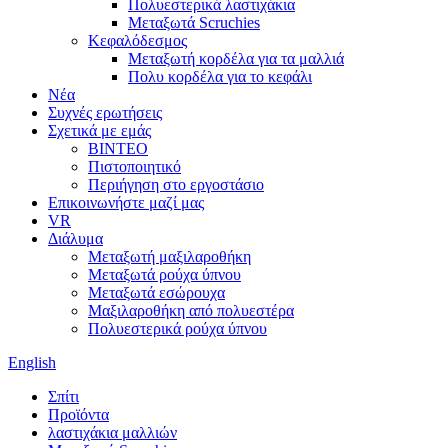
Πολυεστερικά λαστιχάκια
Μεταξωτά Scruchies
Κεφαλόδεσμος
Μεταξωτή κορδέλα για τα μαλλιά
Πολυ κορδέλα για το κεφάλι
Νέα
Συχνές ερωτήσεις
Σχετικά με εμάς
ΒΙΝΤΕΟ
Πιστοποιητικό
Περιήγηση στο εργοστάσιο
Επικοινωνήστε μαζί μας
VR
Διάλυμα
Μεταξωτή μαξιλαροθήκη
Μεταξωτά ρούχα ύπνου
Μεταξωτά εσώρουχα
Μαξιλαροθήκη από πολυεστέρα
Πολυεστερικά ρούχα ύπνου
English
Σπίτι
Προϊόντα
λαστιχάκια μαλλιών