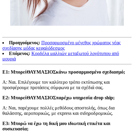
Προηγούμενος:
Προσαρμοσμένο μέγεθος χρώματος νέας
σχεδίασης μόδας κεφαλόδεσμος
Επόμενος:
Κορδέλα μαλλιών μεταξωτού λογότυπου από
μουριά
Ε1: Μπορεί
ΘΑΥΜΑΣΙΟΣ
κάνω προσαρμοσμένο σχεδιασμό;
Α: Ναι. Επιλέγουμε τον καλύτερο τρόπο εκτύπωσης και
προσφέρουμε προτάσεις σύμφωνα με τα σχέδιά σας.
Ε2: Μπορεί
ΘΑΥΜΑΣΙΟΣ
παρέχω υπηρεσία drop ship;
Α: Ναι, παρέχουμε πολλές μεθόδους αποστολής, όπως δια
θαλάσσης, αεροπορικώς, με express και σιδηροδρομικώς.
Ε3: Μπορώ να έχω τη δική μου ιδιωτική ετικέτα και
συσκευασία;