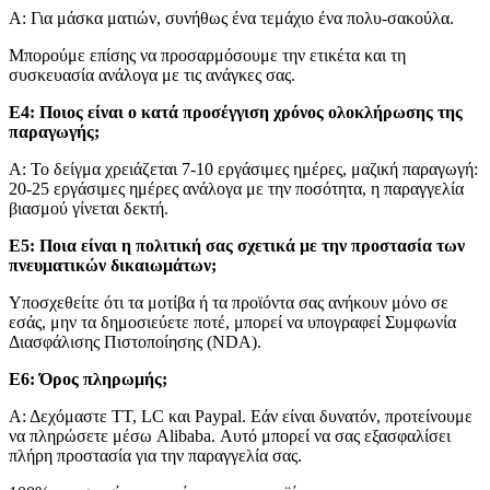
Α: Για μάσκα ματιών, συνήθως ένα τεμάχιο ένα πολυ-σακούλα.
Μπορούμε επίσης να προσαρμόσουμε την ετικέτα και τη
συσκευασία ανάλογα με τις ανάγκες σας.
Ε4: Ποιος είναι ο κατά προσέγγιση χρόνος ολοκλήρωσης της
παραγωγής;
Α: Το δείγμα χρειάζεται 7-10 εργάσιμες ημέρες, μαζική παραγωγή:
20-25 εργάσιμες ημέρες ανάλογα με την ποσότητα, η παραγγελία
βιασμού γίνεται δεκτή.
Ε5: Ποια είναι η πολιτική σας σχετικά με την προστασία των
πνευματικών δικαιωμάτων;
Υποσχεθείτε ότι τα μοτίβα ή τα προϊόντα σας ανήκουν μόνο σε
εσάς, μην τα δημοσιεύετε ποτέ, μπορεί να υπογραφεί Συμφωνία
Διασφάλισης Πιστοποίησης (NDA).
Ε6: Όρος πληρωμής;
Α: Δεχόμαστε TT, LC και Paypal. Εάν είναι δυνατόν, προτείνουμε
να πληρώσετε μέσω Alibaba. Αυτό μπορεί να σας εξασφαλίσει
πλήρη προστασία για την παραγγελία σας.