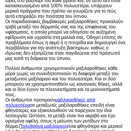
ώρες στο μαξιλάρι του κάθε βράδυ και, αν αυτό δεν είναι
κατασκευασμένο από 100% πολυεστέρα, υπάρχουν
μερικά πράγματα που πρέπει να γνωρίζετε για το πώς
αυτό επηρεάζει την ποιότητα του ύπνου.
Οι παραδοσιακές βαμβακερές μαξιλαροθήκες προκαλούν
τριβή μεταξύ του δέρματός σας και της επιφάνειας του
υφάσματος, η οποία μπορεί να οδηγήσει σε αυξημένη
εφίδρωση και υγρασία στα μαλλιά σας. Οδηγεί επίσης σε
προβλήματα όπως η ακμή ή η πιτυρίδα και δημιουργεί ένα
περιβάλλον για την ανάπτυξη βακτηρίων, καθώς ο
ιδρώτας δεν εξατμίζεται όταν παγιδεύεται στο πρόσωπό
μας κατά τη διάρκεια του ύπνου.
Πολλοί άνθρωποι χρησιμοποιούν μαξιλαροθήκες κάθε
μέρα χωρίς να συνειδητοποιούν τη διαφορά μεταξύ του
μεταξωτού μαξιλαριού και του πολυεστέρα. Και οι δύο
μπορούν να χρησιμοποιηθούν ως κανονικές θήκες, αλλά
και οι δύο έχουν τα πλεονεκτήματα και τα μειονεκτήματά
τους.
Οι άνθρωποι προτιμούν
μαξιλαροθήκες από
πολυεστέρα
σε μεταξωτές μαξιλαροθήκες επειδή είναι
φθηνότερες και εξακολουθούν να παρέχουν την ίδια
λειτουργία. Ωστόσο, το μετάξι είναι πιο ακριβό και έχει
ορισμένα οφέλη, όπως η μείωση των ρυτίδων στο
δέρμα.
Πολυθρόνα μαξιλαριού
είναι φθηνότερο και μερικοί