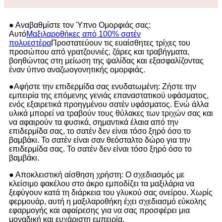
● Αναβαθμίστε τον Ύπνο Ομορφιάς σας:
Αυτό
Μαξιλαροθήκες από 100% σατέν
πολυεστέρα
Προστατεύουν τις ευαίσθητες τρίχες του
προσώπου από γρατζουνιές, ζάρες και τραβήγματα,
βοηθώντας στη μείωση της ψαλίδας και εξασφαλίζοντας
έναν ύπνο αναζωογονητικής ομορφιάς.
●
Αφήστε την επιδερμίδα σας ενυδατωμένη: Ζήστε την
εμπειρία της επόμενης γενιάς επαναστατικού υφάσματος,
ενός εξαιρετικά προηγμένου σατέν υφάσματος. Ενώ άλλα
υλικά μπορεί να τραβούν τους θύλακες των τριχών σας και
να αφαιρούν τα φυσικά, σημαντικά έλαια από την
επιδερμίδα σας, το σατέν δεν είναι τόσο ξηρό όσο το
βαμβάκι. Το σατέν είναι σαν θεόσταλτο δώρο για την
επιδερμίδα σας. Το σατέν δεν είναι τόσο ξηρό όσο το
βαμβάκι.
● Αποκλειστική αίσθηση χρήστη: Ο σχεδιασμός με
κλείσιμο φακέλου στο άκρο εμποδίζει τα μαξιλάρια να
ξεφύγουν κατά τη διάρκεια του γλυκού σας ονείρου. Χωρίς
φερμουάρ, αυτή η μαξιλαροθήκη έχει σχεδιασμό εύκολης
εφαρμογής και αφαίρεσης για να σας προσφέρει μια
μοναδική και ευχάριστη εμπειρία.