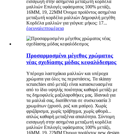
εισαγωγή στην ασημένια μεταξωτή κορδέλα
μαλλιών Επιλογές υφάσματος 100% μετάξι,
16MM, 19, 22MM Όνομα προϊόντος ασημένια
μεταξωτή κορδέλα μαλλιών Δημοφιλή μεγέθη
Κορδέλα μαλλιών για γιόγκα: μήκος: 17...
έρευνα
λεπτομέρεια
Προσαρμοσμένο μέγεθος χρώματος
νέας σχεδίασης μόδας κεφαλόδεσμος
Υπέροχα λαστιχάκια μαλλιών και υπέροχα
χρώματα για όλες τις περιστάσεις. Τα skinny
scrunchies από μετάξι είναι κατασκευασμένα
από το ίδιο υψηλής ποιότητας καθαρό μετάξι με
τις δημοφιλείς μαξιλαροθήκες μας. Ιδανικά για
τα μαλλιά σας, διατίθενται σε συσκευασία 3
χρωμάτων (χρυσό, ροζ και μαύρο). Χωρίς
φριζάρισμα, χωρίς τράβηγμα, χωρίς φθορά...
απλώς καθαρή μεταξένια απαλότητα. Σύντομη
εισαγωγή στην ασημένια μεταξωτή κορδέλα
μαλλιών Επιλογές υφάσματος 100% μετάξι,
16MM, 19, 22MM Όνομα προϊόντος new design