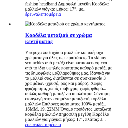
fashion headband Δημοφιλή μεγέθη Κορδέλα
μαλλιών γιόγκα: μήκος: 17″, με...
έρευνα
λεπτομέρεια
Κορδέλα μεταξιού σε χρώμα
κεντήματος
Υπέροχα λαστιχάκια μαλλιών και υπέροχα
χρώματα για όλες τις περιστάσεις. Τα skinny
scrunchies από μετάξι είναι κατασκευασμένα
από το ίδιο υψηλής ποιότητας καθαρό μετάξι με
τις δημοφιλείς μαξιλαροθήκες μας. Ιδανικά για
τα μαλλιά σας, διατίθενται σε συσκευασία 3
χρωμάτων (χρυσό, ροζ και μαύρο). Χωρίς
φριζάρισμα, χωρίς τράβηγμα, χωρίς φθορά...
απλώς καθαρή μεταξένια απαλότητα. Σύντομη
εισαγωγή στην ασημένια μεταξωτή κορδέλα
μαλλιών Επιλογές υφάσματος 100% μετάξι,
16MM, 19, 22MM Όνομα προϊόντος μεταξωτή
κορδέλα μαλλιών Δημοφιλή μεγέθη Κορδέλα
μαλλιών για γιόγκα: μήκος: 17″, πλάτος: 3...
έρευνα
λεπτομέρεια