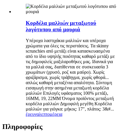
Κορδέλα μαλλιών μεταξωτού
λογότυπου από μουριά
Υπέροχα λαστιχάκια μαλλιών και υπέροχα
χρώματα για όλες τις περιστάσεις. Τα skinny
scrunchies από μετάξι είναι κατασκευασμένα
από το ίδιο υψηλής ποιότητας καθαρό μετάξι με
τις δημοφιλείς μαξιλαροθήκες μας. Ιδανικά για
τα μαλλιά σας, διατίθενται σε συσκευασία 3
χρωμάτων (χρυσό, ροζ και μαύρο). Χωρίς
φριζάρισμα, χωρίς τράβηγμα, χωρίς φθορά...
απλώς καθαρή μεταξένια απαλότητα. Σύντομη
εισαγωγή στην ασημένια μεταξωτή κορδέλα
μαλλιών Επιλογές υφάσματος 100% μετάξι,
16MM, 19, 22MM Όνομα προϊόντος μεταξωτή
κορδέλα μαλλιών Δημοφιλή μεγέθη Κορδέλα
μαλλιών για γιόγκα: μήκος: 17″, πλάτος: 3&#...
έρευνα
λεπτομέρεια
Πληροφορίες