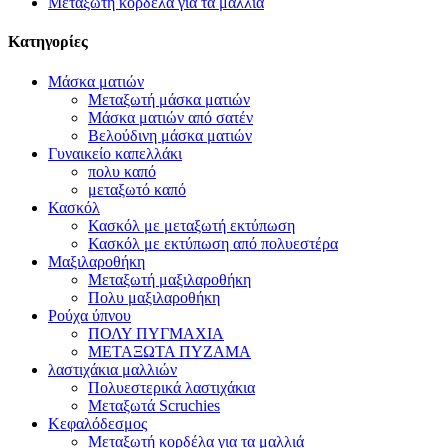
Μεταξωτή κορδέλα για τα μαλλιά
Κατηγορίες
Μάσκα ματιών
Μεταξωτή μάσκα ματιών
Μάσκα ματιών από σατέν
Βελούδινη μάσκα ματιών
Γυναικείο καπελλάκι
πολυ καπό
μεταξωτό καπό
Κασκόλ
Κασκόλ με μεταξωτή εκτύπωση
Κασκόλ με εκτύπωση από πολυεστέρα
Μαξιλαροθήκη
Μεταξωτή μαξιλαροθήκη
Πολυ μαξιλαροθήκη
Ρούχα ύπνου
ΠΟΛΥ ΠΥΓΜΑΧΙΑ
ΜΕΤΑΞΩΤΑ ΠΥΖΑΜΑ
λαστιχάκια μαλλιών
Πολυεστερικά λαστιχάκια
Μεταξωτά Scruchies
Κεφαλόδεσμος
Μεταξωτή κορδέλα για τα μαλλιά