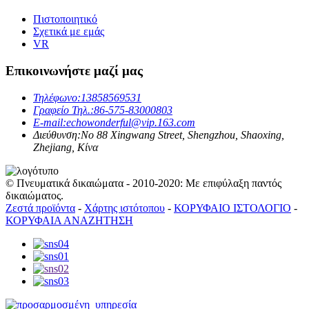
Πιστοποιητικό
Σχετικά με εμάς
VR
Επικοινωνήστε μαζί μας
Τηλέφωνο:
13858569531
Γραφείο Τηλ.:
86-575-83000803
E-mail:
echowonderful@vip.163.com
Διεύθυνση:
No 88 Xingwang Street, Shengzhou, Shaoxing,
Zhejiang, Κίνα
© Πνευματικά δικαιώματα - 2010-2020: Με επιφύλαξη παντός
δικαιώματος.
Ζεστά προϊόντα
-
Χάρτης ιστότοπου
-
ΚΟΡΥΦΑΙΟ ΙΣΤΟΛΟΓΙΟ
-
ΚΟΡΥΦΑΙΑ ΑΝΑΖΗΤΗΣΗ