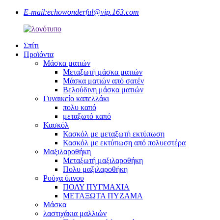
E-mail:
echowonderful@vip.163.com
Σπίτι
Προϊόντα
Μάσκα ματιών
Μεταξωτή μάσκα ματιών
Μάσκα ματιών από σατέν
Βελούδινη μάσκα ματιών
Γυναικείο καπελλάκι
πολυ καπό
μεταξωτό καπό
Κασκόλ
Κασκόλ με μεταξωτή εκτύπωση
Κασκόλ με εκτύπωση από πολυεστέρα
Μαξιλαροθήκη
Μεταξωτή μαξιλαροθήκη
Πολυ μαξιλαροθήκη
Ρούχα ύπνου
ΠΟΛΥ ΠΥΓΜΑΧΙΑ
ΜΕΤΑΞΩΤΑ ΠΥΖΑΜΑ
Μάσκα
λαστιχάκια μαλλιών