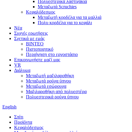
Πολυεστερικά λαστιχάκια
Μεταξωτά Scruchies
Κεφαλόδεσμος
Μεταξωτή κορδέλα για τα μαλλιά
Πολυ κορδέλα για το κεφάλι
Νέα
Συχνές ερωτήσεις
Σχετικά με εμάς
ΒΙΝΤΕΟ
Πιστοποιητικό
Περιήγηση στο εργοστάσιο
Επικοινωνήστε μαζί μας
VR
Διάλυμα
Μεταξωτή μαξιλαροθήκη
Μεταξωτά ρούχα ύπνου
Μεταξωτά εσώρουχα
Μαξιλαροθήκη από πολυεστέρα
Πολυεστερικά ρούχα ύπνου
English
Σπίτι
Προϊόντα
Κεφαλόδεσμος