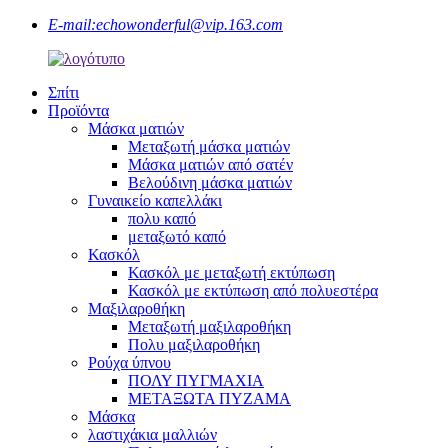
E-mail:
echowonderful@vip.163.com
Σπίτι
Προϊόντα
Μάσκα ματιών
Μεταξωτή μάσκα ματιών
Μάσκα ματιών από σατέν
Βελούδινη μάσκα ματιών
Γυναικείο καπελλάκι
πολυ καπό
μεταξωτό καπό
Κασκόλ
Κασκόλ με μεταξωτή εκτύπωση
Κασκόλ με εκτύπωση από πολυεστέρα
Μαξιλαροθήκη
Μεταξωτή μαξιλαροθήκη
Πολυ μαξιλαροθήκη
Ρούχα ύπνου
ΠΟΛΥ ΠΥΓΜΑΧΙΑ
ΜΕΤΑΞΩΤΑ ΠΥΖΑΜΑ
Μάσκα
λαστιχάκια μαλλιών