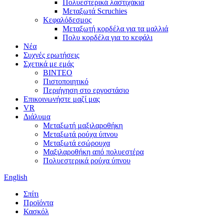
Πολυεστερικά λαστιχάκια
Μεταξωτά Scruchies
Κεφαλόδεσμος
Μεταξωτή κορδέλα για τα μαλλιά
Πολυ κορδέλα για το κεφάλι
Νέα
Συχνές ερωτήσεις
Σχετικά με εμάς
ΒΙΝΤΕΟ
Πιστοποιητικό
Περιήγηση στο εργοστάσιο
Επικοινωνήστε μαζί μας
VR
Διάλυμα
Μεταξωτή μαξιλαροθήκη
Μεταξωτά ρούχα ύπνου
Μεταξωτά εσώρουχα
Μαξιλαροθήκη από πολυεστέρα
Πολυεστερικά ρούχα ύπνου
English
Σπίτι
Προϊόντα
Κασκόλ