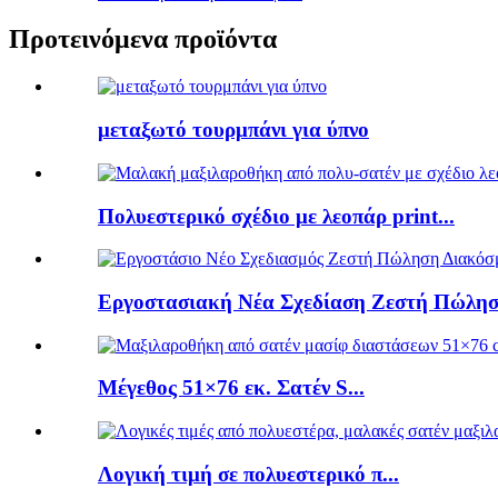
Προτεινόμενα προϊόντα
μεταξωτό τουρμπάνι για ύπνο
Πολυεστερικό σχέδιο με λεοπάρ print...
Εργοστασιακή Νέα Σχεδίαση Ζεστή Πώληση
Μέγεθος 51×76 εκ. Σατέν S...
Λογική τιμή σε πολυεστερικό π...