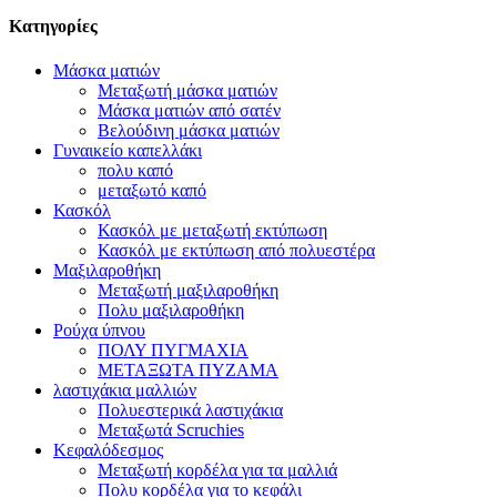
Κατηγορίες
Μάσκα ματιών
Μεταξωτή μάσκα ματιών
Μάσκα ματιών από σατέν
Βελούδινη μάσκα ματιών
Γυναικείο καπελλάκι
πολυ καπό
μεταξωτό καπό
Κασκόλ
Κασκόλ με μεταξωτή εκτύπωση
Κασκόλ με εκτύπωση από πολυεστέρα
Μαξιλαροθήκη
Μεταξωτή μαξιλαροθήκη
Πολυ μαξιλαροθήκη
Ρούχα ύπνου
ΠΟΛΥ ΠΥΓΜΑΧΙΑ
ΜΕΤΑΞΩΤΑ ΠΥΖΑΜΑ
λαστιχάκια μαλλιών
Πολυεστερικά λαστιχάκια
Μεταξωτά Scruchies
Κεφαλόδεσμος
Μεταξωτή κορδέλα για τα μαλλιά
Πολυ κορδέλα για το κεφάλι