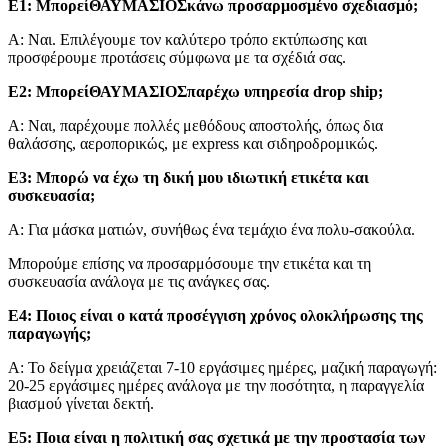
Ε1: Μπορεί
ΘΑΥΜΑΣΙΟΣ
κάνω προσαρμοσμένο σχεδιασμό;
Α: Ναι. Επιλέγουμε τον καλύτερο τρόπο εκτύπωσης και
προσφέρουμε προτάσεις σύμφωνα με τα σχέδιά σας.
Ε2: Μπορεί
ΘΑΥΜΑΣΙΟΣ
παρέχω υπηρεσία drop ship;
Α: Ναι, παρέχουμε πολλές μεθόδους αποστολής, όπως δια
θαλάσσης, αεροπορικώς, με express και σιδηροδρομικώς.
Ε3: Μπορώ να έχω τη δική μου ιδιωτική ετικέτα και
συσκευασία;
Α: Για μάσκα ματιών, συνήθως ένα τεμάχιο ένα πολυ-σακούλα.
Μπορούμε επίσης να προσαρμόσουμε την ετικέτα και τη
συσκευασία ανάλογα με τις ανάγκες σας.
Ε4: Ποιος είναι ο κατά προσέγγιση χρόνος ολοκλήρωσης της
παραγωγής;
Α: Το δείγμα χρειάζεται 7-10 εργάσιμες ημέρες, μαζική παραγωγή:
20-25 εργάσιμες ημέρες ανάλογα με την ποσότητα, η παραγγελία
βιασμού γίνεται δεκτή.
Ε5: Ποια είναι η πολιτική σας σχετικά με την προστασία των