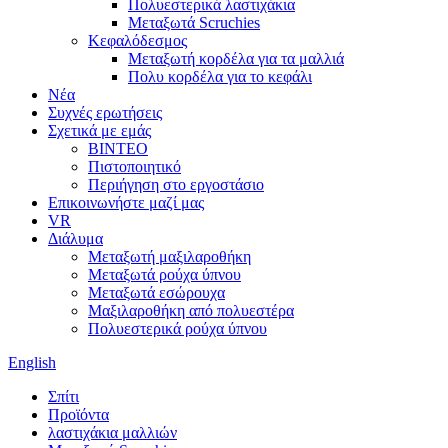
Πολυεστερικά λαστιχάκια
Μεταξωτά Scruchies
Κεφαλόδεσμος
Μεταξωτή κορδέλα για τα μαλλιά
Πολυ κορδέλα για το κεφάλι
Νέα
Συχνές ερωτήσεις
Σχετικά με εμάς
ΒΙΝΤΕΟ
Πιστοποιητικό
Περιήγηση στο εργοστάσιο
Επικοινωνήστε μαζί μας
VR
Διάλυμα
Μεταξωτή μαξιλαροθήκη
Μεταξωτά ρούχα ύπνου
Μεταξωτά εσώρουχα
Μαξιλαροθήκη από πολυεστέρα
Πολυεστερικά ρούχα ύπνου
English
Σπίτι
Προϊόντα
λαστιχάκια μαλλιών