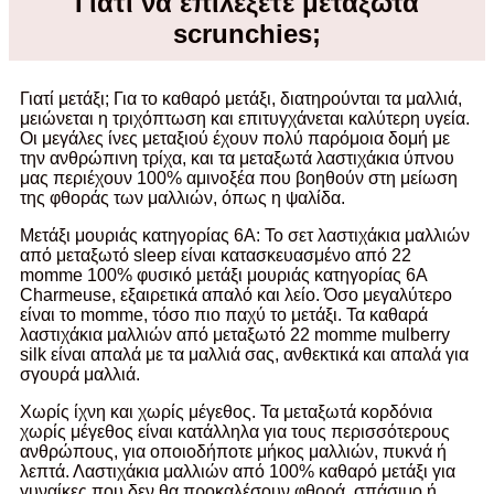
Γιατί να επιλέξετε μεταξωτά
scrunchies;
Γιατί μετάξι; Για το καθαρό μετάξι, διατηρούνται τα μαλλιά,
μειώνεται η τριχόπτωση και επιτυγχάνεται καλύτερη υγεία.
Οι μεγάλες ίνες μεταξιού έχουν πολύ παρόμοια δομή με
την ανθρώπινη τρίχα, και τα μεταξωτά λαστιχάκια ύπνου
μας περιέχουν 100% αμινοξέα που βοηθούν στη μείωση
της φθοράς των μαλλιών, όπως η ψαλίδα.
Μετάξι μουριάς κατηγορίας 6Α: Το σετ λαστιχάκια μαλλιών
από μεταξωτό sleep είναι κατασκευασμένο από 22
momme 100% φυσικό μετάξι μουριάς κατηγορίας 6Α
Charmeuse, εξαιρετικά απαλό και λείο. Όσο μεγαλύτερο
είναι το momme, τόσο πιο παχύ το μετάξι. Τα καθαρά
λαστιχάκια μαλλιών από μεταξωτό 22 momme mulberry
silk είναι απαλά με τα μαλλιά σας, ανθεκτικά και απαλά για
σγουρά μαλλιά.
Χωρίς ίχνη και χωρίς μέγεθος. Τα μεταξωτά κορδόνια
χωρίς μέγεθος είναι κατάλληλα για τους περισσότερους
ανθρώπους, για οποιοδήποτε μήκος μαλλιών, πυκνά ή
λεπτά. Λαστιχάκια μαλλιών από 100% καθαρό μετάξι για
γυναίκες που δεν θα προκαλέσουν φθορά, σπάσιμο ή