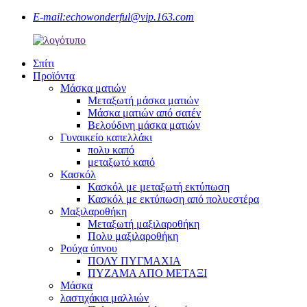
E-mail:
echowonderful@vip.163.com
Σπίτι
Προϊόντα
Μάσκα ματιών
Μεταξωτή μάσκα ματιών
Μάσκα ματιών από σατέν
Βελούδινη μάσκα ματιών
Γυναικείο καπελλάκι
πολυ καπό
μεταξωτό καπό
Κασκόλ
Κασκόλ με μεταξωτή εκτύπωση
Κασκόλ με εκτύπωση από πολυεστέρα
Μαξιλαροθήκη
Μεταξωτή μαξιλαροθήκη
Πολυ μαξιλαροθήκη
Ρούχα ύπνου
ΠΟΛΥ ΠΥΓΜΑΧΙΑ
ΠΥΖΑΜΑ ΑΠΟ ΜΕΤΑΞΙ
Μάσκα
λαστιχάκια μαλλιών