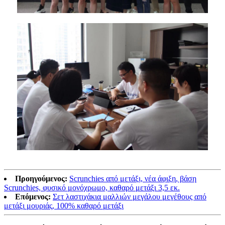
Προηγούμενος:
Scrunchies από μετάξι, νέα άφιξη, βάση
Scrunchies, φυσικό μονόχρωμο, καθαρό μετάξι 3,5 εκ.
Επόμενος:
Σετ λαστιχάκια μαλλιών μεγάλου μεγέθους από
μετάξι μουριάς, 100% καθαρό μετάξι