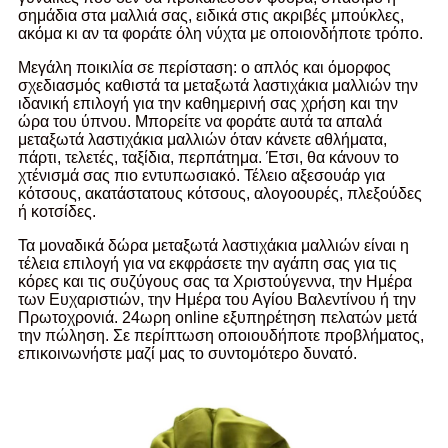
σημάδια στα μαλλιά σας, ειδικά στις ακριβές μπούκλες,
ακόμα κι αν τα φοράτε όλη νύχτα με οποιονδήποτε τρόπο.
Μεγάλη ποικιλία σε περίσταση: ο απλός και όμορφος
σχεδιασμός καθιστά τα μεταξωτά λαστιχάκια μαλλιών την
ιδανική επιλογή για την καθημερινή σας χρήση και την
ώρα του ύπνου. Μπορείτε να φοράτε αυτά τα απαλά
μεταξωτά λαστιχάκια μαλλιών όταν κάνετε αθλήματα,
πάρτι, τελετές, ταξίδια, περπάτημα. Έτσι, θα κάνουν το
χτένισμά σας πιο εντυπωσιακό. Τέλειο αξεσουάρ για
κότσους, ακατάστατους κότσους, αλογοουρές, πλεξούδες
ή κοτσίδες.
Τα μοναδικά δώρα μεταξωτά λαστιχάκια μαλλιών είναι η
τέλεια επιλογή για να εκφράσετε την αγάπη σας για τις
κόρες και τις συζύγους σας τα Χριστούγεννα, την Ημέρα
των Ευχαριστιών, την Ημέρα του Αγίου Βαλεντίνου ή την
Πρωτοχρονιά. 24ωρη online εξυπηρέτηση πελατών μετά
την πώληση. Σε περίπτωση οποιουδήποτε προβλήματος,
επικοινωνήστε μαζί μας το συντομότερο δυνατό.