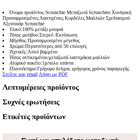
Όνομα προϊόντος:
Scrunchie Μεταξωτά Scrunchies Χονδρική
Προσαρμοσμένες Λαστιχένιες Κορδέλες Μαλλιών Σχεδιασμού
Αξεσουάρ Scrunchie
Υλικό:
100% μετάξι μουριά
Τύπος μοτίβου:
Στερεό /Εκτύπωση
Μέγεθος:
Προσαρμοσμένο μέγεθος
Χρώμα:
Περισσότερες από 50 επιλογές
Τεχνικές:
Απλό βαμμένο
Τύπος αντικειμένου:
μεταξωτά λαστιχάκια μαλλιών
Ατομικό πακέτο:
1p/πολυ τσάντα
Πλεονέκτημα:
Γρήγορο δείγμα, γρήγορος χρόνος παραγωγής
Στείλτε μας email
Λήψη ως PDF
Λεπτομέρειες προϊόντος
Συχνές ερωτήσεις
Ετικέτες προϊόντων