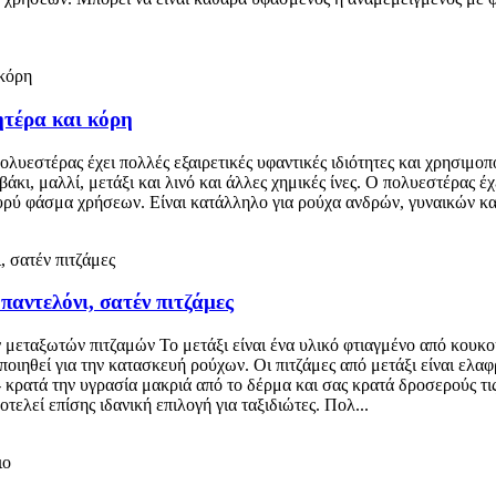
ητέρα και κόρη
ολυεστέρας έχει πολλές εξαιρετικές υφαντικές ιδιότητες και χρησιμο
άκι, μαλλί, μετάξι και λινό και άλλες χημικές ίνες. Ο πολυεστέρας έχε
ευρύ φάσμα χρήσεων. Είναι κατάλληλο για ρούχα ανδρών, γυναικών και
παντελόνι, σατέν πιτζάμες
 μεταξωτών πιτζαμών Το μετάξι είναι ένα υλικό φτιαγμένο από κουκο
ηθεί για την κατασκευή ρούχων. Οι πιτζάμες από μετάξι είναι ελαφρι
- κρατά την υγρασία μακριά από το δέρμα και σας κρατά δροσερούς τι
ελεί επίσης ιδανική επιλογή για ταξιδιώτες. Πολ...