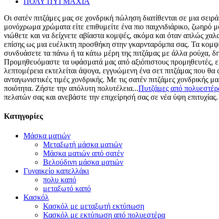
ΠΟΛΥ ΠΥΓΜΑΧΙΑ
Οι σατέν πιτζάμες μας σε χονδρική πώληση διατίθενται σε μια σειρ
μονόχρωμα χρώματα είτε επιθυμείτε ένα πιο παιχνιδιάρικο, ζωηρό μο
νιώθετε και να δείχνετε αβίαστα κομψές, ακόμα και όταν απλώς χαλαρ
επίσης ως μια ευέλικτη προσθήκη στην γκαρνταρόμπα σας. Τα κομψ
συνδυάσετε τα πάνω ή τα κάτω μέρη της πιτζάμας με άλλα ρούχα, δη
Προμηθευόμαστε τα υφάσματά μας από αξιόπιστους προμηθευτές, εξα
λεπτομέρεια εκτελείται άψογα, εγγυώμενη ένα σετ πιτζάμας που θα 
ανταγωνιστικές τιμές χονδρικής. Με τις σατέν πιτζάμες χονδρικής 
ποιότητα. Ζήστε την απόλυτη πολυτέλεια...
Πυτζάμες από πολυεστέρ
πελατών σας και ανεβάστε την επιχείρησή σας σε νέα ύψη επιτυχίας.
Κατηγορίες
Μάσκα ματιών
Μεταξωτή μάσκα ματιών
Μάσκα ματιών από σατέν
Βελούδινη μάσκα ματιών
Γυναικείο καπελλάκι
πολυ καπό
μεταξωτό καπό
Κασκόλ
Κασκόλ με μεταξωτή εκτύπωση
Κασκόλ με εκτύπωση από πολυεστέρα