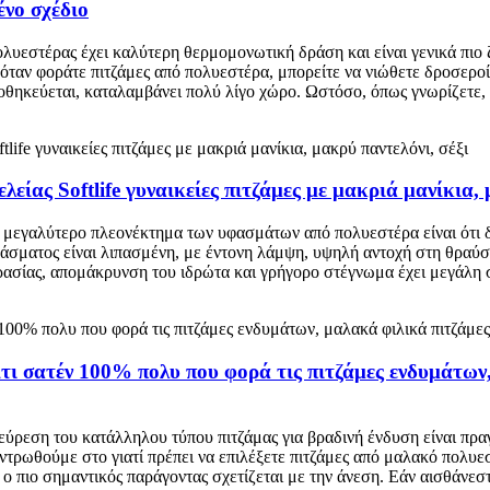
νο σχέδιο
ολυεστέρας έχει καλύτερη θερμομονωτική δράση και είναι γενικά πιο
όταν φοράτε πιτζάμες από πολυεστέρα, μπορείτε να νιώθετε δροσεροί 
ποθηκεύεται, καταλαμβάνει πολύ λίγο χώρο. Ωστόσο, όπως γνωρίζετε, 
ας Softlife γυναικείες πιτζάμες με μακριά μανίκια, 
Το μεγαλύτερο πλεονέκτημα των υφασμάτων από πολυεστέρα είναι ότι
φάσματος είναι λιπασμένη, με έντονη λάμψη, υψηλή αντοχή στη θραύσ
ίας, απομάκρυνση του ιδρώτα και γρήγορο στέγνωμα έχει μεγάλη ση
τι σατέν 100% πολυ που φορά τις πιτζάμες ενδυμάτων,
εύρεση του κατάλληλου τύπου πιτζάμας για βραδινή ένδυση είναι πραγ
ντρωθούμε στο γιατί πρέπει να επιλέξετε πιτζάμες από μαλακό πολυε
ά ο πιο σημαντικός παράγοντας σχετίζεται με την άνεση. Εάν αισθάνεσ