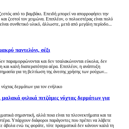
 ζεστός από το βαμβάκι. Επειδή μπορεί να απορροφήσει την
και ζεστοί τον χειμώνα. Επιπλέον, ο πολυεστέρας είναι πολύ
είναι συνθετικό υλικό, άλλωστε, μετά από μεγάλη περίοδο...
μακρύ παντελόνι, σέξι
 δεν παραμορφώνονται και δεν τσαλακώνονται εύκολα, δεν
η και καλή διαπερατότητα αέρα. Επιπλέον, η ανάπτυξη
μασία για τη βελτίωση της άνεσης χρήσης των ρούχων...
 μαλακά φιλικά πιτζάμες νύχτας δερμάτων για
ματικά σημαντική, αλλά ποια είναι τα πλεονεκτήματα και τα
στέρα. Υπάρχουν διάφοροι παράγοντες που πρέπει να λάβετε
τε άβολα ενώ τις φοράτε, τότε πραγματικά δεν κάνουν καλά τη