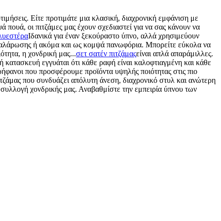
τιμήσεις. Είτε προτιμάτε μια κλασική, διαχρονική εμφάνιση με
ά πουά, οι πιτζάμες μας έχουν σχεδιαστεί για να σας κάνουν να
λυεστέρα
Ιδανικά για έναν ξεκούραστο ύπνο, αλλά χρησιμεύουν
 χαλάρωσης ή ακόμα και ως κομψά πανωφόρια. Μπορείτε εύκολα να
τητα, η χονδρική μας...
σετ σατέν πιτζάμας
είναι απλά απαράμιλλες.
 κατασκευή εγγυάται ότι κάθε ραφή είναι καλοφτιαγμένη και κάθε
περήφανοι που προσφέρουμε προϊόντα υψηλής ποιότητας στις πιο
πιτζάμας που συνδυάζει απόλυτη άνεση, διαχρονικό στυλ και ανώτερη
ή συλλογή χονδρικής μας. Αναβαθμίστε την εμπειρία ύπνου των