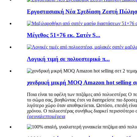
Εργοστασιακή Νέα Σχεδίαση Ζεστή Πώληση
Μέγεθος 51×76 εκ. Σατέν S...
Λογική τιμή σε πολυεστερικό π...
χονδρική μικρή MOQ Amazon hot selling σε
Ποια είναι τα οφέλη των πιτζάμες από πολυεστέρα; Ο π
το σώμα σας, βοηθώντας έτσι να διατηρείστε πιο δροσερο
λιγότερο χώρο όταν αποθηκεύεται. Ωστόσο, επειδή είνα
χρόνου. Ο πολυεστέρας συνήθως διαρκεί περισσότερο απ
έρευνα
λεπτομέρεια