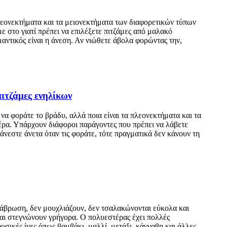
πλεονεκτήματα και τα μειονεκτήματα των διαφορετικών τύπων
ε στο γιατί πρέπει να επιλέξετε πιτζάμες από μαλακό
αντικός είναι η άνεση. Αν νιώθετε άβολα φορώντας την,
πιτζάμες ενηλίκων
να φοράτε το βράδυ, αλλά ποια είναι τα πλεονεκτήματα και τα
έρα. Υπάρχουν διάφοροι παράγοντες που πρέπει να λάβετε
θάνεστε άνετα όταν τις φοράτε, τότε πραγματικά δεν κάνουν τη
διάβρωση, δεν μουχλιάζουν, δεν τσαλακώνονται εύκολα και
και στεγνώνουν γρήγορα. Ο πολυεστέρας έχει πολλές
υσικές ίνες όπως βαμβάκι, μαλλί, μετάξι, κάνναβη και άλλες