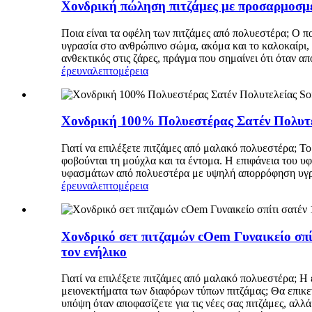
Χονδρική πώληση πιτζάμες με προσαρμοσμέ
Ποια είναι τα οφέλη των πιτζάμες από πολυεστέρα; Ο π
υγρασία στο ανθρώπινο σώμα, ακόμα και το καλοκαίρι, 
ανθεκτικός στις ζάρες, πράγμα που σημαίνει ότι όταν α
έρευνα
λεπτομέρεια
Χονδρική 100% Πολυεστέρας Σατέν Πολυτελεί
Γιατί να επιλέξετε πιτζάμες από μαλακό πολυεστέρα; 
φοβούνται τη μούχλα και τα έντομα. Η επιφάνεια του υ
υφασμάτων από πολυεστέρα με υψηλή απορρόφηση υγρασ
έρευνα
λεπτομέρεια
Χονδρικό σετ πιτζαμών cOem Γυναικείο σπί
τον ενήλικο
Γιατί να επιλέξετε πιτζάμες από μαλακό πολυεστέρα; Η 
μειονεκτήματα των διαφόρων τύπων πιτζάμας; Θα επικε
υπόψη όταν αποφασίζετε για τις νέες σας πιτζάμες, αλλ