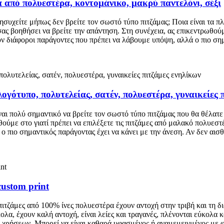
 από πολυεστέρα, κοντομάνικο, μακρύ παντελόνι, σέξι
νησυχείτε μήπως δεν βρείτε τον σωστό τύπο πιτζάμας; Ποια είναι τα 
ας βοηθήσει να βρείτε την απάντηση. Στη συνέχεια, ας επικεντρωθούμ
ν διάφοροι παράγοντες που πρέπει να λάβουμε υπόψη, αλλά ο πιο σημ
λογότυπο, πολυτελείας, σατέν, πολυεστέρα, γυναικείες 
ναι πολύ σημαντικό να βρείτε τον σωστό τύπο πιτζάμας που θα θέλατε 
ύμε στο γιατί πρέπει να επιλέξετε τις πιτζάμες από μαλακό πολυεστ
 ο πιο σημαντικός παράγοντας έχει να κάνει με την άνεση. Αν δεν αισ
custom print
πιτζάμες από 100% ίνες πολυεστέρα έχουν αντοχή στην τριβή και τη 
λα, έχουν καλή αντοχή, είναι λείες και τραγανές, πλένονται εύκολα 
μα χρήσεων. Μπορεί να είναι καθαρά υφασμένος ή αναμεμειγμένος με φ