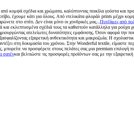
ά από κομψά σχέδια και χρώματα, καλύπτοντας ποικίλα γούστα και προ
τίβο, έχουμε κάτι για όλους. Από ντελικάτα φλοράλ prints μέχρι κομψ
ώνετε στο σπίτι. Δεν είναι μόνο οι χονδρικές μας...
Πυτζάμες από πο
ά και εκλεπτυσμένα σχέδιά τους τα καθιστούν κατάλληλα για ρούχα
μιουργώντας ατελείωτες δυνατότητες εμφάνισης. Όσον αφορά την ποιό
σφαλίζοντας εξαιρετική ανθεκτικότητα και μακροζωία. Η σχολαστική
αντέξει στη δοκιμασία του χρόνου. Στην Wonderful textile, είμαστε 
μας, μπορείτε να προσφέρετε στους πελάτες σας μια premium επιλογή 
α σατέν
και βελτιώστε τις προσφορές προϊόντων σας με την εξαιρετικ