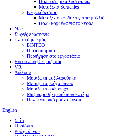
Πολυεστερικά λαστιχάκια
Μεταξωτά Scruchies
Κεφαλόδεσμος
Μεταξωτή κορδέλα για τα μαλλιά
Πολυ κορδέλα για το κεφάλι
Νέα
Συχνές ερωτήσεις
Σχετικά με εμάς
ΒΙΝΤΕΟ
Πιστοποιητικό
Περιήγηση στο εργοστάσιο
Επικοινωνήστε μαζί μας
VR
Διάλυμα
Μεταξωτή μαξιλαροθήκη
Μεταξωτά ρούχα ύπνου
Μεταξωτά εσώρουχα
Μαξιλαροθήκη από πολυεστέρα
Πολυεστερικά ρούχα ύπνου
English
Σπίτι
Προϊόντα
Ρούχα ύπνου