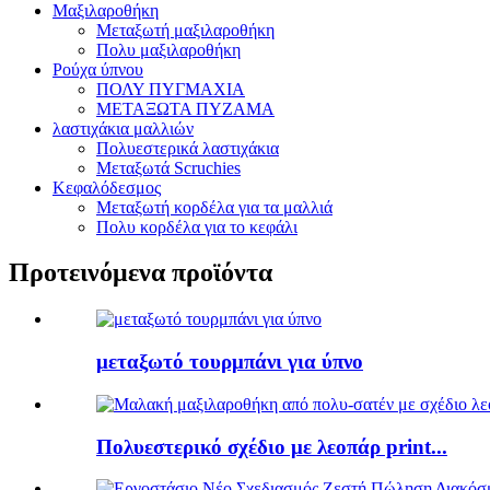
Μαξιλαροθήκη
Μεταξωτή μαξιλαροθήκη
Πολυ μαξιλαροθήκη
Ρούχα ύπνου
ΠΟΛΥ ΠΥΓΜΑΧΙΑ
ΜΕΤΑΞΩΤΑ ΠΥΖΑΜΑ
λαστιχάκια μαλλιών
Πολυεστερικά λαστιχάκια
Μεταξωτά Scruchies
Κεφαλόδεσμος
Μεταξωτή κορδέλα για τα μαλλιά
Πολυ κορδέλα για το κεφάλι
Προτεινόμενα προϊόντα
μεταξωτό τουρμπάνι για ύπνο
Πολυεστερικό σχέδιο με λεοπάρ print...