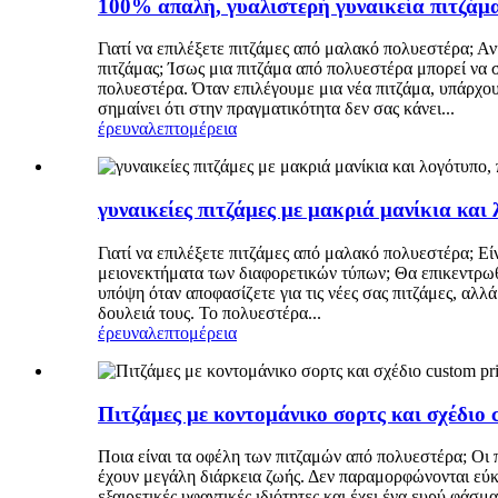
100% απαλή, γυαλιστερή γυναικεία πιτζάμα
Γιατί να επιλέξετε πιτζάμες από μαλακό πολυεστέρα; Α
πιτζάμας; Ίσως μια πιτζάμα από πολυεστέρα μπορεί να σ
πολυεστέρα. Όταν επιλέγουμε μια νέα πιτζάμα, υπάρχου
σημαίνει ότι στην πραγματικότητα δεν σας κάνει...
έρευνα
λεπτομέρεια
γυναικείες πιτζάμες με μακριά μανίκια και 
Γιατί να επιλέξετε πιτζάμες από μαλακό πολυεστέρα; Εί
μειονεκτήματα των διαφορετικών τύπων; Θα επικεντρωθο
υπόψη όταν αποφασίζετε για τις νέες σας πιτζάμες, αλλά
δουλειά τους. Το πολυεστέρα...
έρευνα
λεπτομέρεια
Πιτζάμες με κοντομάνικο σορτς και σχέδιο 
Ποια είναι τα οφέλη των πιτζαμών από πολυεστέρα; Οι 
έχουν μεγάλη διάρκεια ζωής. Δεν παραμορφώνονται εύκο
εξαιρετικές υφαντικές ιδιότητες και έχει ένα ευρύ φάσ