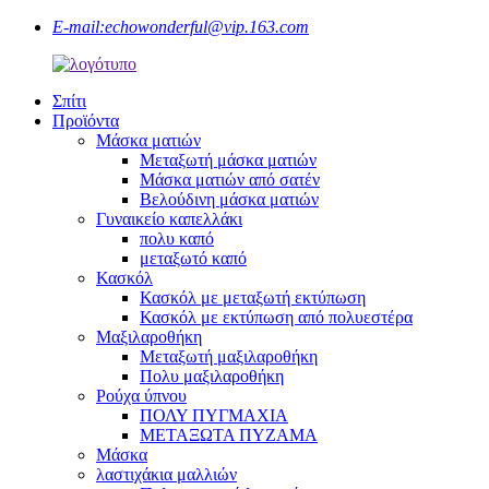
E-mail:
echowonderful@vip.163.com
Σπίτι
Προϊόντα
Μάσκα ματιών
Μεταξωτή μάσκα ματιών
Μάσκα ματιών από σατέν
Βελούδινη μάσκα ματιών
Γυναικείο καπελλάκι
πολυ καπό
μεταξωτό καπό
Κασκόλ
Κασκόλ με μεταξωτή εκτύπωση
Κασκόλ με εκτύπωση από πολυεστέρα
Μαξιλαροθήκη
Μεταξωτή μαξιλαροθήκη
Πολυ μαξιλαροθήκη
Ρούχα ύπνου
ΠΟΛΥ ΠΥΓΜΑΧΙΑ
ΜΕΤΑΞΩΤΑ ΠΥΖΑΜΑ
Μάσκα
λαστιχάκια μαλλιών