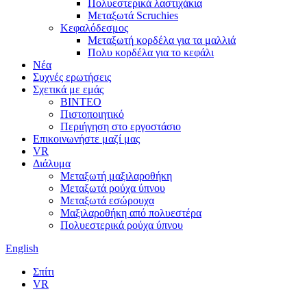
Πολυεστερικά λαστιχάκια
Μεταξωτά Scruchies
Κεφαλόδεσμος
Μεταξωτή κορδέλα για τα μαλλιά
Πολυ κορδέλα για το κεφάλι
Νέα
Συχνές ερωτήσεις
Σχετικά με εμάς
ΒΙΝΤΕΟ
Πιστοποιητικό
Περιήγηση στο εργοστάσιο
Επικοινωνήστε μαζί μας
VR
Διάλυμα
Μεταξωτή μαξιλαροθήκη
Μεταξωτά ρούχα ύπνου
Μεταξωτά εσώρουχα
Μαξιλαροθήκη από πολυεστέρα
Πολυεστερικά ρούχα ύπνου
English
Σπίτι
VR