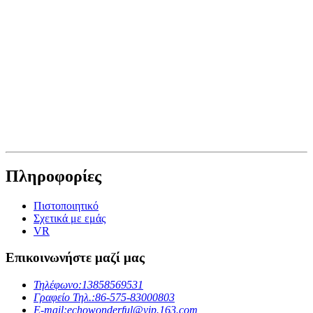
Πληροφορίες
Πιστοποιητικό
Σχετικά με εμάς
VR
Επικοινωνήστε μαζί μας
Τηλέφωνο:
13858569531
Γραφείο Τηλ.:
86-575-83000803
E-mail:
echowonderful@vip.163.com