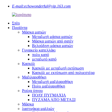
E-mail:
echowonderful@vip.163.com
Σπίτι
Προϊόντα
Μάσκα ματιών
Μεταξωτή μάσκα ματιών
Μάσκα ματιών από σατέν
Βελούδινη μάσκα ματιών
Γυναικείο καπελλάκι
πολυ καπό
μεταξωτό καπό
Κασκόλ
Κασκόλ με μεταξωτή εκτύπωση
Κασκόλ με εκτύπωση από πολυεστέρα
Μαξιλαροθήκη
Μεταξωτή μαξιλαροθήκη
Πολυ μαξιλαροθήκη
Ρούχα ύπνου
ΠΟΛΥ ΠΥΓΜΑΧΙΑ
ΠΥΖΑΜΑ ΑΠΟ ΜΕΤΑΞΙ
Μάσκα
λαστιχάκια μαλλιών