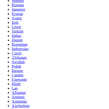
Spanish
Russian
Japanese
Korean
Arabic
Irish
Greek
Turkish
Italian
Danish
Romanian
Indonesian
Czech
Afrikaans
Swedish
Polish
Basque
Catalan
Esperanto
Hindi
Lao
Albanian
Amharic
Armenian
Azerbaijani