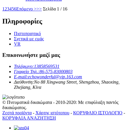
1
2
3
4
5
6
Επόμενο >
>>
Σελίδα 1 / 16
Πληροφορίες
Πιστοποιητικό
Σχετικά με εμάς
VR
Επικοινωνήστε μαζί μας
Τηλέφωνο:
13858569531
Γραφείο Τηλ.:
86-575-83000803
E-mail:
echowonderful@vip.163.com
Διεύθυνση:
No 88 Xingwang Street, Shengzhou, Shaoxing,
Zhejiang, Κίνα
© Πνευματικά δικαιώματα - 2010-2020: Με επιφύλαξη παντός
δικαιώματος.
Ζεστά προϊόντα
-
Χάρτης ιστότοπου
-
ΚΟΡΥΦΑΙΟ ΙΣΤΟΛΟΓΙΟ
-
ΚΟΡΥΦΑΙΑ ΑΝΑΖΗΤΗΣΗ