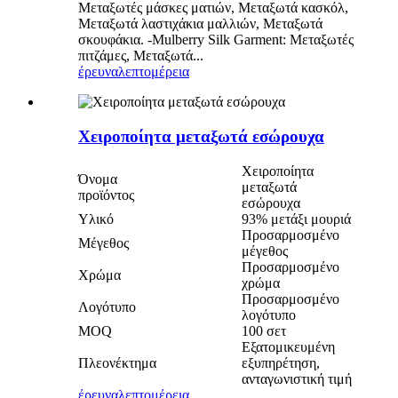
Μεταξωτές μάσκες ματιών, Μεταξωτά κασκόλ,
Μεταξωτά λαστιχάκια μαλλιών, Μεταξωτά
σκουφάκια. -Mulberry Silk Garment: Μεταξωτές
πιτζάμες, Μεταξωτά...
έρευνα
λεπτομέρεια
Χειροποίητα μεταξωτά εσώρουχα
Χειροποίητα
Όνομα
μεταξωτά
προϊόντος
εσώρουχα
Υλικό
93% μετάξι μουριά
Προσαρμοσμένο
Μέγεθος
μέγεθος
Προσαρμοσμένο
Χρώμα
χρώμα
Προσαρμοσμένο
Λογότυπο
λογότυπο
MOQ
100 σετ
Εξατομικευμένη
Πλεονέκτημα
εξυπηρέτηση,
ανταγωνιστική τιμή
έρευνα
λεπτομέρεια