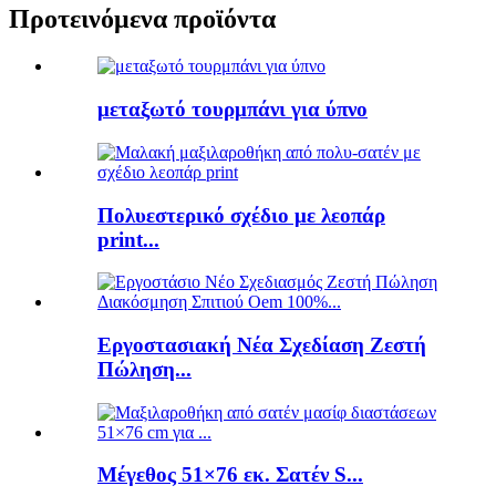
Προτεινόμενα προϊόντα
μεταξωτό τουρμπάνι για ύπνο
Πολυεστερικό σχέδιο με λεοπάρ
print...
Εργοστασιακή Νέα Σχεδίαση Ζεστή
Πώληση...
Μέγεθος 51×76 εκ. Σατέν S...