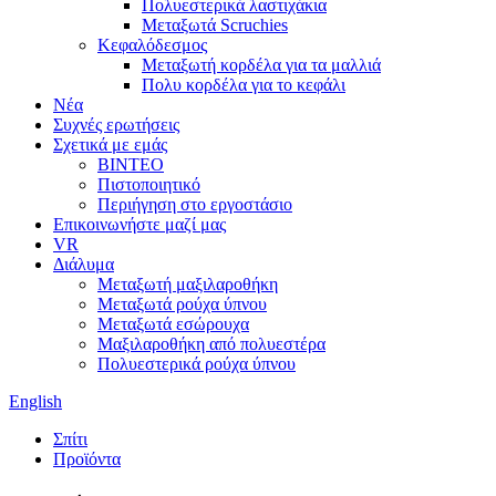
Πολυεστερικά λαστιχάκια
Μεταξωτά Scruchies
Κεφαλόδεσμος
Μεταξωτή κορδέλα για τα μαλλιά
Πολυ κορδέλα για το κεφάλι
Νέα
Συχνές ερωτήσεις
Σχετικά με εμάς
ΒΙΝΤΕΟ
Πιστοποιητικό
Περιήγηση στο εργοστάσιο
Επικοινωνήστε μαζί μας
VR
Διάλυμα
Μεταξωτή μαξιλαροθήκη
Μεταξωτά ρούχα ύπνου
Μεταξωτά εσώρουχα
Μαξιλαροθήκη από πολυεστέρα
Πολυεστερικά ρούχα ύπνου
English
Σπίτι
Προϊόντα