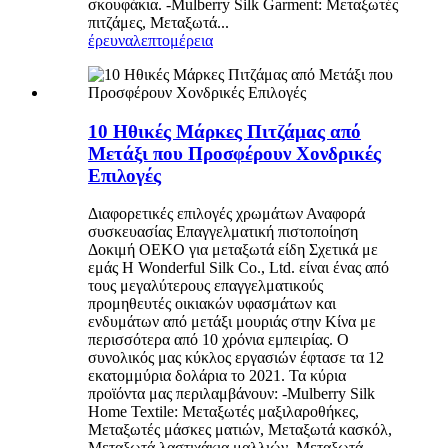
σκουφάκια. -Mulberry Silk Garment: Μεταξωτές
πιτζάμες, Μεταξωτά...
έρευνα
λεπτομέρεια
10 Ηθικές Μάρκες Πιτζάμας από
Μετάξι που Προσφέρουν Χονδρικές
Επιλογές
Διαφορετικές επιλογές χρωμάτων Αναφορά
συσκευασίας Επαγγελματική πιστοποίηση
Δοκιμή OEKO για μεταξωτά είδη Σχετικά με
εμάς Η Wonderful Silk Co., Ltd. είναι ένας από
τους μεγαλύτερους επαγγελματικούς
προμηθευτές οικιακών υφασμάτων και
ενδυμάτων από μετάξι μουριάς στην Κίνα με
περισσότερα από 10 χρόνια εμπειρίας. Ο
συνολικός μας κύκλος εργασιών έφτασε τα 12
εκατομμύρια δολάρια το 2021. Τα κύρια
προϊόντα μας περιλαμβάνουν: -Mulberry Silk
Home Textile: Μεταξωτές μαξιλαροθήκες,
Μεταξωτές μάσκες ματιών, Μεταξωτά κασκόλ,
Μεταξωτά λαστιχάκια μαλλιών, Μεταξωτά