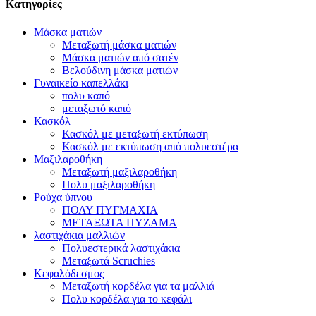
Κατηγορίες
Μάσκα ματιών
Μεταξωτή μάσκα ματιών
Μάσκα ματιών από σατέν
Βελούδινη μάσκα ματιών
Γυναικείο καπελλάκι
πολυ καπό
μεταξωτό καπό
Κασκόλ
Κασκόλ με μεταξωτή εκτύπωση
Κασκόλ με εκτύπωση από πολυεστέρα
Μαξιλαροθήκη
Μεταξωτή μαξιλαροθήκη
Πολυ μαξιλαροθήκη
Ρούχα ύπνου
ΠΟΛΥ ΠΥΓΜΑΧΙΑ
ΜΕΤΑΞΩΤΑ ΠΥΖΑΜΑ
λαστιχάκια μαλλιών
Πολυεστερικά λαστιχάκια
Μεταξωτά Scruchies
Κεφαλόδεσμος
Μεταξωτή κορδέλα για τα μαλλιά
Πολυ κορδέλα για το κεφάλι