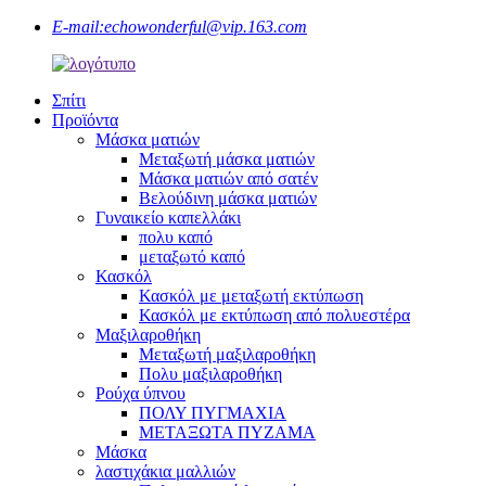
E-mail:
echowonderful@vip.163.com
Σπίτι
Προϊόντα
Μάσκα ματιών
Μεταξωτή μάσκα ματιών
Μάσκα ματιών από σατέν
Βελούδινη μάσκα ματιών
Γυναικείο καπελλάκι
πολυ καπό
μεταξωτό καπό
Κασκόλ
Κασκόλ με μεταξωτή εκτύπωση
Κασκόλ με εκτύπωση από πολυεστέρα
Μαξιλαροθήκη
Μεταξωτή μαξιλαροθήκη
Πολυ μαξιλαροθήκη
Ρούχα ύπνου
ΠΟΛΥ ΠΥΓΜΑΧΙΑ
ΜΕΤΑΞΩΤΑ ΠΥΖΑΜΑ
Μάσκα
λαστιχάκια μαλλιών