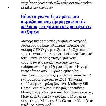
Βήματα για να ξεκινήσετε μια
ακμάζουσα επιχείρηση χονδρικής
πώλησης σετ γυναικείων μεταξωτών
πιτζαμών
Διαφορετικές επιλογές χρωμάτων Αναφορά
συσκευασίας Επαγγελματική πιστοποίηση
Δοκιμή OEKO για μεταξωτά είδη Σχετικά με
εμάς Η Wonderful Silk Co., Ltd. είναι ένας από
τους μεγαλύτερους επαγγελματικούς
προμηθευτές οικιακών υφασμάτων και
ενδυμάτων από μετάξι μουριάς στην Κίνα με
περισσότερα από 10 χρόνια εμπειρίας. Ο
συνολικός μας κύκλος εργασιών έφτασε τα 12
εκατομμύρια δολάρια το 2021. Τα κύρια
προϊόντα μας περιλαμβάνουν: -Mulberry Silk
Home Textile: Μεταξωτές μαξιλαροθήκες,
Μεταξωτές μάσκες ματιών, Μεταξωτά κασκόλ,
Μεταξωτά λαστιχάκια μαλλιών, Μεταξωτά
σκουφάκια. -Mulberry Silk Garment: Μεταξωτές
πιτζάμες, Μεταξωτά...