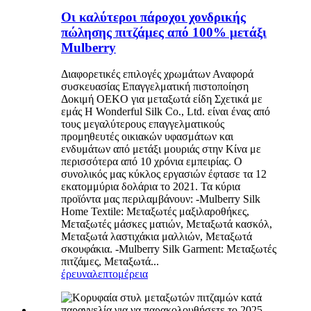
Οι καλύτεροι πάροχοι χονδρικής
πώλησης πιτζάμες από 100% μετάξι
Mulberry
Διαφορετικές επιλογές χρωμάτων Αναφορά
συσκευασίας Επαγγελματική πιστοποίηση
Δοκιμή OEKO για μεταξωτά είδη Σχετικά με
εμάς Η Wonderful Silk Co., Ltd. είναι ένας από
τους μεγαλύτερους επαγγελματικούς
προμηθευτές οικιακών υφασμάτων και
ενδυμάτων από μετάξι μουριάς στην Κίνα με
περισσότερα από 10 χρόνια εμπειρίας. Ο
συνολικός μας κύκλος εργασιών έφτασε τα 12
εκατομμύρια δολάρια το 2021. Τα κύρια
προϊόντα μας περιλαμβάνουν: -Mulberry Silk
Home Textile: Μεταξωτές μαξιλαροθήκες,
Μεταξωτές μάσκες ματιών, Μεταξωτά κασκόλ,
Μεταξωτά λαστιχάκια μαλλιών, Μεταξωτά
σκουφάκια. -Mulberry Silk Garment: Μεταξωτές
πιτζάμες, Μεταξωτά...
έρευνα
λεπτομέρεια