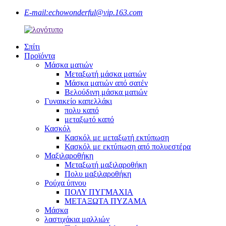
E-mail:
echowonderful@vip.163.com
Σπίτι
Προϊόντα
Μάσκα ματιών
Μεταξωτή μάσκα ματιών
Μάσκα ματιών από σατέν
Βελούδινη μάσκα ματιών
Γυναικείο καπελλάκι
πολυ καπό
μεταξωτό καπό
Κασκόλ
Κασκόλ με μεταξωτή εκτύπωση
Κασκόλ με εκτύπωση από πολυεστέρα
Μαξιλαροθήκη
Μεταξωτή μαξιλαροθήκη
Πολυ μαξιλαροθήκη
Ρούχα ύπνου
ΠΟΛΥ ΠΥΓΜΑΧΙΑ
ΜΕΤΑΞΩΤΑ ΠΥΖΑΜΑ
Μάσκα
λαστιχάκια μαλλιών