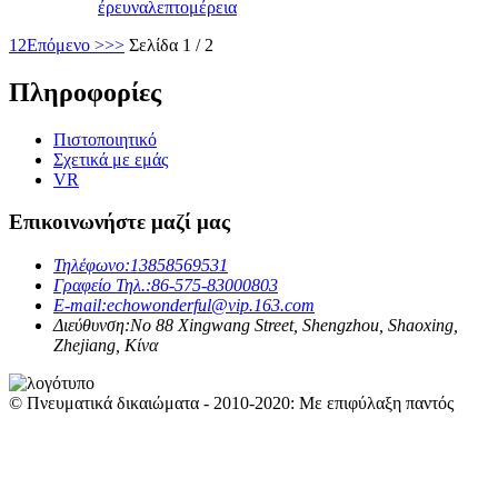
έρευνα
λεπτομέρεια
1
2
Επόμενο >
>>
Σελίδα 1 / 2
Πληροφορίες
Πιστοποιητικό
Σχετικά με εμάς
VR
Επικοινωνήστε μαζί μας
Τηλέφωνο:
13858569531
Γραφείο Τηλ.:
86-575-83000803
E-mail:
echowonderful@vip.163.com
Διεύθυνση:
No 88 Xingwang Street, Shengzhou, Shaoxing,
Zhejiang, Κίνα
© Πνευματικά δικαιώματα - 2010-2020: Με επιφύλαξη παντός
δικαιώματος.
Ζεστά προϊόντα
-
Χάρτης ιστότοπου
-
ΚΟΡΥΦΑΙΟ ΙΣΤΟΛΟΓΙΟ
-
ΚΟΡΥΦΑΙΑ ΑΝΑΖΗΤΗΣΗ