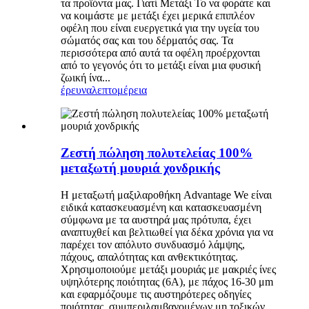
τα προϊόντα μας. Γιατί Μετάξι Το να φοράτε και
να κοιμάστε με μετάξι έχει μερικά επιπλέον
οφέλη που είναι ευεργετικά για την υγεία του
σώματός σας και του δέρματός σας. Τα
περισσότερα από αυτά τα οφέλη προέρχονται
από το γεγονός ότι το μετάξι είναι μια φυσική
ζωική ίνα...
έρευνα
λεπτομέρεια
Ζεστή πώληση πολυτελείας 100%
μεταξωτή μουριά χονδρικής
Η μεταξωτή μαξιλαροθήκη Advantage We είναι
ειδικά κατασκευασμένη και κατασκευασμένη
σύμφωνα με τα αυστηρά μας πρότυπα, έχει
αναπτυχθεί και βελτιωθεί για δέκα χρόνια για να
παρέχει τον απόλυτο συνδυασμό λάμψης,
πάχους, απαλότητας και ανθεκτικότητας.
Χρησιμοποιούμε μετάξι μουριάς με μακριές ίνες
υψηλότερης ποιότητας (6Α), με πάχος 16-30 μm
και εφαρμόζουμε τις αυστηρότερες οδηγίες
ποιότητας, συμπεριλαμβανομένων μη τοξικών