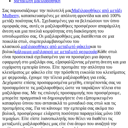
Μεταξωτή μαξιλαροθήκη
Σας παρουσιάζουμε την πολυτελή μας
Μαξιλαροθήκες από μετάξι
Mulberry
, κατασκευασμένες με απόλυτη φροντίδα και από 100%
μετάξι ποιότητας 6Α. Σχεδιασμένες για να βελτιώσουν τον ύπνο
ομορφιάς σας, αυτές οι μαξιλαροθήκες προσφέρουν απαράμιλλη
άνεση και μια πινελιά κομψότητας στη διακόσμηση του
υπνοδωματίου σας. Οι μαξιλαροθήκες μας διατίθενται σε μια
ποικιλία στυλ, συμπεριλαμβανομένου του
κλασικού.
μαξιλαροθήκες από μεταξωτό φάκελο
και το
βολικό
κάλυμμα μαξιλαριού με μεταξωτό φερμουάρ
Κάθε στυλ
είναι προσεκτικά σχεδιασμένο για να προσφέρει μια άψογη
εφαρμογή στο μαξιλάρι σας, εξασφαλίζοντας μέγιστη άνεση και μια
ευχάριστη εμπειρία ύπνου. Είτε προτιμάτε την απλότητα του
κλεισίματος με φάκελο είτε την πρόσθετη ευκολία του κλεισίματος
με φερμουάρ, έχουμε την τέλεια μαξιλαροθήκη για εσάς.
Δεχόμαστε επίσης προσαρμοσμένα μεγέθη, επιτρέποντάς σας να
προσαρμόσετε τις μαξιλαροθήκες ώστε να ταιριάζουν τέλεια στα
μαξιλάρια σας. Με τις επιλογές προσαρμογής που προσφέρουμε,
μπορείτε πραγματικά να δημιουργήσετε ένα εξατομικευμένο
καταφύγιο ύπνου που αντανακλά το μοναδικό σας στυλ και τις
προτιμήσεις σας. Για να κάνουμε την εμπειρία σας ακόμα πιο
βολική, προσφέρουμε ελάχιστη ποσότητα παραγγελίας μόνο 100
τεμαχίων. Είτε είστε λιανοπωλητής που θέλει να διαθέτει τις
μεταξωτές μαξιλαροθήκες μας είτε ένα άτομο που αναζητά την