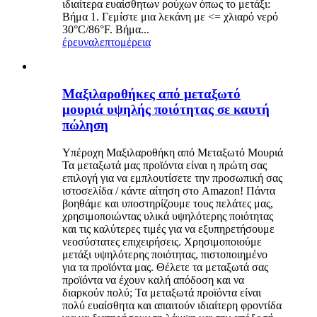
ιδιαίτερα ευαίσθητων ρούχων όπως το μετάξι:
Βήμα 1. Γεμίστε μια λεκάνη με <= χλιαρό νερό
30°C/86°F. Βήμα...
έρευνα
λεπτομέρεια
Μαξιλαροθήκες από μεταξωτό
μουριά υψηλής ποιότητας σε καυτή
πώληση
Υπέροχη Μαξιλαροθήκη από Μεταξωτό Μουριά
Τα μεταξωτά μας προϊόντα είναι η πρώτη σας
επιλογή για να εμπλουτίσετε την προσωπική σας
ιστοσελίδα / κάντε αίτηση στο Amazon! Πάντα
βοηθάμε και υποστηρίζουμε τους πελάτες μας,
χρησιμοποιώντας υλικά υψηλότερης ποιότητας
και τις καλύτερες τιμές για να εξυπηρετήσουμε
νεοσύστατες επιχειρήσεις. Χρησιμοποιούμε
μετάξι υψηλότερης ποιότητας, πιστοποιημένο
για τα προϊόντα μας. Θέλετε τα μεταξωτά σας
προϊόντα να έχουν καλή απόδοση και να
διαρκούν πολύ; Τα μεταξωτά προϊόντα είναι
πολύ ευαίσθητα και απαιτούν ιδιαίτερη φροντίδα