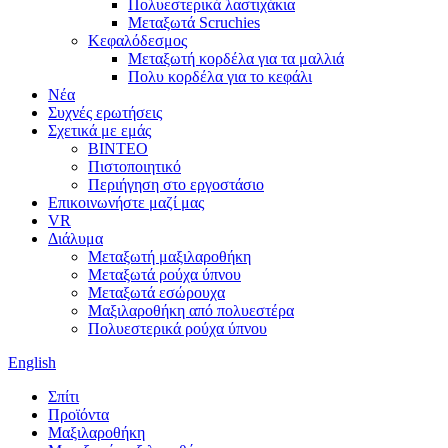
Πολυεστερικά λαστιχάκια
Μεταξωτά Scruchies
Κεφαλόδεσμος
Μεταξωτή κορδέλα για τα μαλλιά
Πολυ κορδέλα για το κεφάλι
Νέα
Συχνές ερωτήσεις
Σχετικά με εμάς
ΒΙΝΤΕΟ
Πιστοποιητικό
Περιήγηση στο εργοστάσιο
Επικοινωνήστε μαζί μας
VR
Διάλυμα
Μεταξωτή μαξιλαροθήκη
Μεταξωτά ρούχα ύπνου
Μεταξωτά εσώρουχα
Μαξιλαροθήκη από πολυεστέρα
Πολυεστερικά ρούχα ύπνου
English
Σπίτι
Προϊόντα
Μαξιλαροθήκη