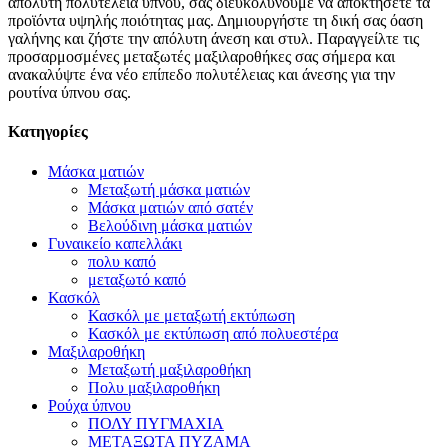
απόλυτη πολυτέλεια ύπνου, σας διευκολύνουμε να αποκτήσετε τα
προϊόντα υψηλής ποιότητας μας. Δημιουργήστε τη δική σας όαση
γαλήνης και ζήστε την απόλυτη άνεση και στυλ. Παραγγείλτε τις
προσαρμοσμένες μεταξωτές μαξιλαροθήκες σας σήμερα και
ανακαλύψτε ένα νέο επίπεδο πολυτέλειας και άνεσης για την
ρουτίνα ύπνου σας.
Κατηγορίες
Μάσκα ματιών
Μεταξωτή μάσκα ματιών
Μάσκα ματιών από σατέν
Βελούδινη μάσκα ματιών
Γυναικείο καπελλάκι
πολυ καπό
μεταξωτό καπό
Κασκόλ
Κασκόλ με μεταξωτή εκτύπωση
Κασκόλ με εκτύπωση από πολυεστέρα
Μαξιλαροθήκη
Μεταξωτή μαξιλαροθήκη
Πολυ μαξιλαροθήκη
Ρούχα ύπνου
ΠΟΛΥ ΠΥΓΜΑΧΙΑ
ΜΕΤΑΞΩΤΑ ΠΥΖΑΜΑ