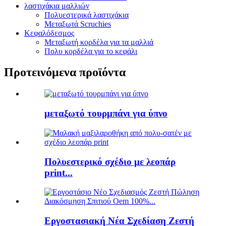
λαστιχάκια μαλλιών
Πολυεστερικά λαστιχάκια
Μεταξωτά Scruchies
Κεφαλόδεσμος
Μεταξωτή κορδέλα για τα μαλλιά
Πολυ κορδέλα για το κεφάλι
Προτεινόμενα προϊόντα
μεταξωτό τουρμπάνι για ύπνο
Πολυεστερικό σχέδιο με λεοπάρ
print...
Εργοστασιακή Νέα Σχεδίαση Ζεστή