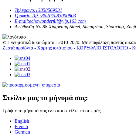
Τηλέφωνο:
13858569531
Γραφείο Τηλ.:
86-575-83000803
E-mail:
echowonderful@vip.163.com
Διεύθυνση:
No 88 Xingwang Street, Shengzhou, Shaoxing, Zhej
© Πνευματικά δικαιώματα - 2010-2020: Με επιφύλαξη παντός δικαι
Ζεστά προϊόντα
-
Χάρτης ιστότοπου
-
ΚΟΡΥΦΑΙΟ ΙΣΤΟΛΟΓΙΟ
-
Κ
Στείλτε μας το μήνυμά σας:
Γράψτε το μήνυμά σας εδώ και στείλτε το σε εμάς
English
French
German