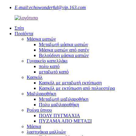
E-mail:
echowonderful@vip.163.com
Σπίτι
Προϊόντα
Μάσκα ματιών
Μεταξωτή μάσκα ματιών
Μάσκα ματιών από σατέν
Βελούδινη μάσκα ματιών
Γυναικείο καπελλάκι
πολυ καπό
μεταξωτό καπό
Κασκόλ
Κασκόλ με μεταξωτή εκτύπωση
Κασκόλ με εκτύπωση από πολυεστέρα
Μαξιλαροθήκη
Μεταξωτή μαξιλαροθήκη
Πολυ μαξιλαροθήκη
Ρούχα ύπνου
ΠΟΛΥ ΠΥΓΜΑΧΙΑ
ΠΥΖΑΜΑ ΑΠΟ ΜΕΤΑΞΙ
Μάσκα
λαστιχάκια μαλλιών