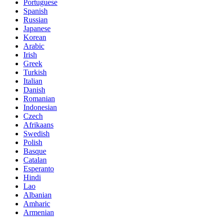
Portuguese
Spanish
Russian
Japanese
Korean
Arabic
Irish
Greek
Turkish
Italian
Danish
Romanian
Indonesian
Czech
Afrikaans
Swedish
Polish
Basque
Catalan
Esperanto
Hindi
Lao
Albanian
Amharic
Armenian