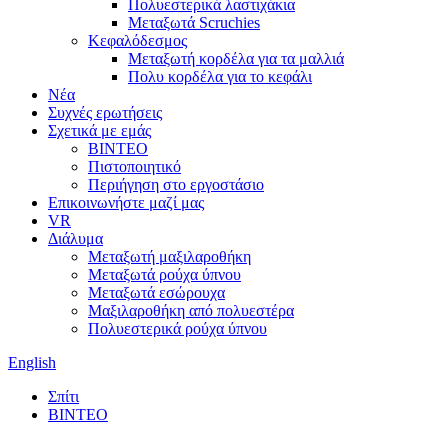
Πολυεστερικά λαστιχάκια
Μεταξωτά Scruchies
Κεφαλόδεσμος
Μεταξωτή κορδέλα για τα μαλλιά
Πολυ κορδέλα για το κεφάλι
Νέα
Συχνές ερωτήσεις
Σχετικά με εμάς
ΒΙΝΤΕΟ
Πιστοποιητικό
Περιήγηση στο εργοστάσιο
Επικοινωνήστε μαζί μας
VR
Διάλυμα
Μεταξωτή μαξιλαροθήκη
Μεταξωτά ρούχα ύπνου
Μεταξωτά εσώρουχα
Μαξιλαροθήκη από πολυεστέρα
Πολυεστερικά ρούχα ύπνου
English
Σπίτι
ΒΙΝΤΕΟ