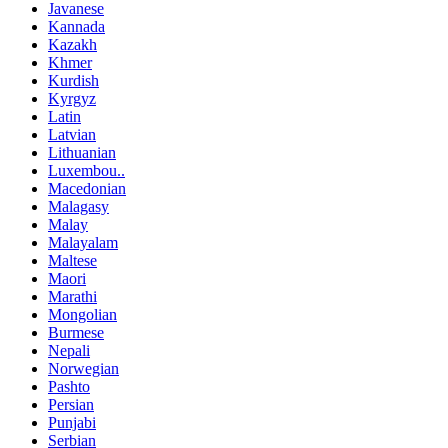
Javanese
Kannada
Kazakh
Khmer
Kurdish
Kyrgyz
Latin
Latvian
Lithuanian
Luxembou..
Macedonian
Malagasy
Malay
Malayalam
Maltese
Maori
Marathi
Mongolian
Burmese
Nepali
Norwegian
Pashto
Persian
Punjabi
Serbian