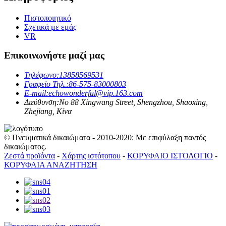
Πιστοποιητικό
Σχετικά με εμάς
VR
Επικοινωνήστε μαζί μας
Τηλέφωνο:
13858569531
Γραφείο Τηλ.:
86-575-83000803
E-mail:
echowonderful@vip.163.com
Διεύθυνση:
No 88 Xingwang Street, Shengzhou, Shaoxing,
Zhejiang, Κίνα
© Πνευματικά δικαιώματα - 2010-2020: Με επιφύλαξη παντός
δικαιώματος.
Ζεστά προϊόντα
-
Χάρτης ιστότοπου
-
ΚΟΡΥΦΑΙΟ ΙΣΤΟΛΟΓΙΟ
-
ΚΟΡΥΦΑΙΑ ΑΝΑΖΗΤΗΣΗ