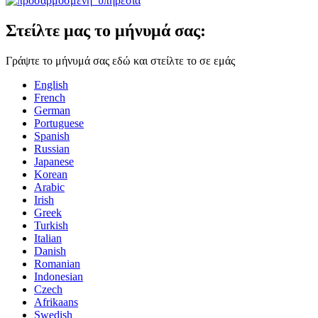
Στείλτε μας το μήνυμά σας:
Γράψτε το μήνυμά σας εδώ και στείλτε το σε εμάς
English
French
German
Portuguese
Spanish
Russian
Japanese
Korean
Arabic
Irish
Greek
Turkish
Italian
Danish
Romanian
Indonesian
Czech
Afrikaans
Swedish