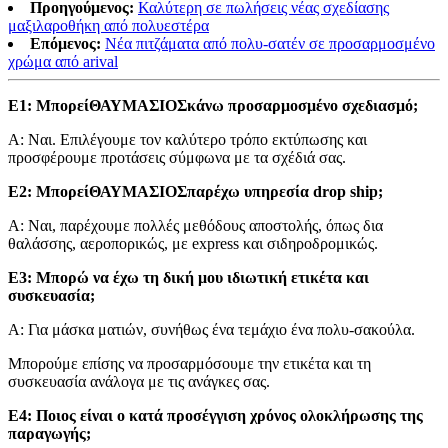
Προηγούμενος:
Καλύτερη σε πωλήσεις νέας σχεδίασης
μαξιλαροθήκη από πολυεστέρα
Επόμενος:
Νέα πιτζάματα από πολυ-σατέν σε προσαρμοσμένο
χρώμα από arival
Ε1: Μπορεί
ΘΑΥΜΑΣΙΟΣ
κάνω προσαρμοσμένο σχεδιασμό;
Α: Ναι. Επιλέγουμε τον καλύτερο τρόπο εκτύπωσης και
προσφέρουμε προτάσεις σύμφωνα με τα σχέδιά σας.
Ε2: Μπορεί
ΘΑΥΜΑΣΙΟΣ
παρέχω υπηρεσία drop ship;
Α: Ναι, παρέχουμε πολλές μεθόδους αποστολής, όπως δια
θαλάσσης, αεροπορικώς, με express και σιδηροδρομικώς.
Ε3: Μπορώ να έχω τη δική μου ιδιωτική ετικέτα και
συσκευασία;
Α: Για μάσκα ματιών, συνήθως ένα τεμάχιο ένα πολυ-σακούλα.
Μπορούμε επίσης να προσαρμόσουμε την ετικέτα και τη
συσκευασία ανάλογα με τις ανάγκες σας.
Ε4: Ποιος είναι ο κατά προσέγγιση χρόνος ολοκλήρωσης της
παραγωγής;