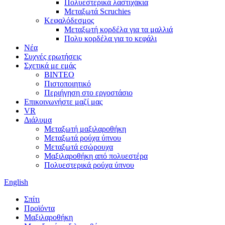
Πολυεστερικά λαστιχάκια
Μεταξωτά Scruchies
Κεφαλόδεσμος
Μεταξωτή κορδέλα για τα μαλλιά
Πολυ κορδέλα για το κεφάλι
Νέα
Συχνές ερωτήσεις
Σχετικά με εμάς
ΒΙΝΤΕΟ
Πιστοποιητικό
Περιήγηση στο εργοστάσιο
Επικοινωνήστε μαζί μας
VR
Διάλυμα
Μεταξωτή μαξιλαροθήκη
Μεταξωτά ρούχα ύπνου
Μεταξωτά εσώρουχα
Μαξιλαροθήκη από πολυεστέρα
Πολυεστερικά ρούχα ύπνου
English
Σπίτι
Προϊόντα
Μαξιλαροθήκη