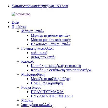
E-mail:
echowonderful@vip.163.com
Σπίτι
Προϊόντα
Μάσκα ματιών
Μεταξωτή μάσκα ματιών
Μάσκα ματιών από σατέν
Βελούδινη μάσκα ματιών
Γυναικείο καπελλάκι
πολυ καπό
μεταξωτό καπό
Κασκόλ
Κασκόλ με μεταξωτή εκτύπωση
Κασκόλ με εκτύπωση από πολυεστέρα
Μαξιλαροθήκη
Μεταξωτή μαξιλαροθήκη
Πολυ μαξιλαροθήκη
Ρούχα ύπνου
ΠΟΛΥ ΠΥΓΜΑΧΙΑ
ΠΥΖΑΜΑ ΑΠΟ ΜΕΤΑΞΙ
Μάσκα
λαστιχάκια μαλλιών