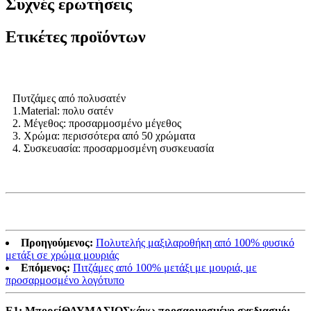
Συχνές ερωτήσεις
Ετικέτες προϊόντων
Πυτζάμες από πολυσατέν
1.Material: πολυ σατέν
2. Μέγεθος: προσαρμοσμένο μέγεθος
3. Χρώμα: περισσότερα από 50 χρώματα
4. Συσκευασία: προσαρμοσμένη συσκευασία
Προηγούμενος:
Πολυτελής μαξιλαροθήκη από 100% φυσικό
μετάξι σε χρώμα μουριάς
Επόμενος:
Πιτζάμες από 100% μετάξι με μουριά, με
προσαρμοσμένο λογότυπο
Ε1: Μπορεί
ΘΑΥΜΑΣΙΟΣ
κάνω προσαρμοσμένο σχεδιασμό;