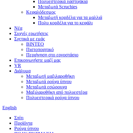
Πολυεστερικά λαστιχάκια
Μεταξωτά Scruchies
Κεφαλόδεσμος
Μεταξωτή κορδέλα για τα μαλλιά
Πολυ κορδέλα για το κεφάλι
Νέα
Συχνές ερωτήσεις
Σχετικά με εμάς
ΒΙΝΤΕΟ
Πιστοποιητικό
Περιήγηση στο εργοστάσιο
Επικοινωνήστε μαζί μας
VR
Διάλυμα
Μεταξωτή μαξιλαροθήκη
Μεταξωτά ρούχα ύπνου
Μεταξωτά εσώρουχα
Μαξιλαροθήκη από πολυεστέρα
Πολυεστερικά ρούχα ύπνου
English
Σπίτι
Προϊόντα
Ρούχα ύπνου