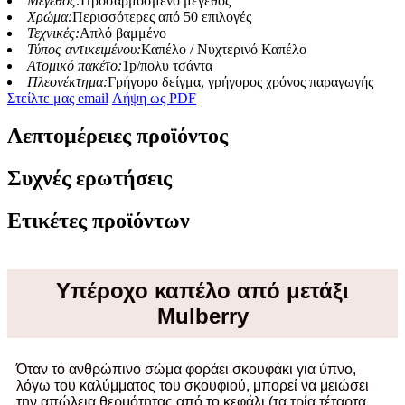
Μέγεθος:
Προσαρμοσμένο μέγεθος
Χρώμα:
Περισσότερες από 50 επιλογές
Τεχνικές:
Απλό βαμμένο
Τύπος αντικειμένου:
Καπέλο / Νυχτερινό Καπέλο
Ατομικό πακέτο:
1p/πολυ τσάντα
Πλεονέκτημα:
Γρήγορο δείγμα, γρήγορος χρόνος παραγωγής
Στείλτε μας email
Λήψη ως PDF
Λεπτομέρειες προϊόντος
Συχνές ερωτήσεις
Ετικέτες προϊόντων
Υπέροχο καπέλο από μετάξι
Mulberry
Όταν το ανθρώπινο σώμα φοράει σκουφάκι για ύπνο,
λόγω του καλύμματος του σκουφιού, μπορεί να μειώσει
την απώλεια θερμότητας από το κεφάλι (τα τρία τέταρτα