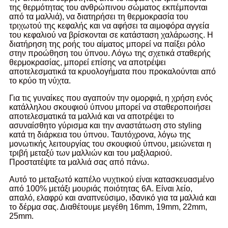
της θερμότητας του ανθρώπινου σώματος εκπέμπονται
από τα μαλλιά), να διατηρήσει τη θερμοκρασία του
τριχωτού της κεφαλής και να αφήσει τα αιμοφόρα αγγεία
του κεφαλιού να βρίσκονται σε κατάσταση χαλάρωσης. Η
διατήρηση της ροής του αίματος μπορεί να παίξει ρόλο
στην προώθηση του ύπνου. Λόγω της σχετικά σταθερής
θερμοκρασίας, μπορεί επίσης να αποτρέψει
αποτελεσματικά τα κρυολογήματα που προκαλούνται από
το κρύο τη νύχτα.
Για τις γυναίκες που αγαπούν την ομορφιά, η χρήση ενός
κατάλληλου σκουφιού ύπνου μπορεί να σταθεροποιήσει
αποτελεσματικά τα μαλλιά και να αποτρέψει το
ασυναίσθητο γύρισμα και την αναστάτωση στο styling
κατά τη διάρκεια του ύπνου. Ταυτόχρονα, λόγω της
μονωτικής λειτουργίας του σκουφιού ύπνου, μειώνεται η
τριβή μεταξύ των μαλλιών και του μαξιλαριού.
Προστατέψτε τα μαλλιά σας από πάνω.
Αυτό το μεταξωτό καπέλο νυχτικού είναι κατασκευασμένο
από 100% μετάξι μουριάς ποιότητας 6Α. Είναι λείο,
απαλό, ελαφρύ και αναπνεύσιμο, ιδανικό για τα μαλλιά και
το δέρμα σας. Διαθέτουμε μεγέθη 16mm, 19mm, 22mm,
25mm.