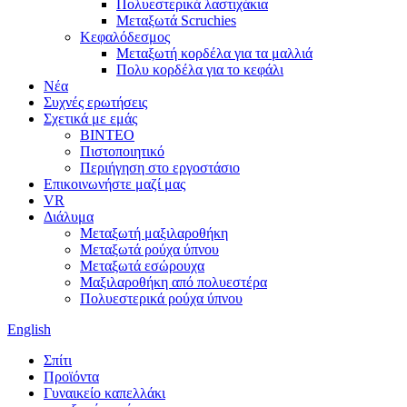
Πολυεστερικά λαστιχάκια
Μεταξωτά Scruchies
Κεφαλόδεσμος
Μεταξωτή κορδέλα για τα μαλλιά
Πολυ κορδέλα για το κεφάλι
Νέα
Συχνές ερωτήσεις
Σχετικά με εμάς
ΒΙΝΤΕΟ
Πιστοποιητικό
Περιήγηση στο εργοστάσιο
Επικοινωνήστε μαζί μας
VR
Διάλυμα
Μεταξωτή μαξιλαροθήκη
Μεταξωτά ρούχα ύπνου
Μεταξωτά εσώρουχα
Μαξιλαροθήκη από πολυεστέρα
Πολυεστερικά ρούχα ύπνου
English
Σπίτι
Προϊόντα
Γυναικείο καπελλάκι