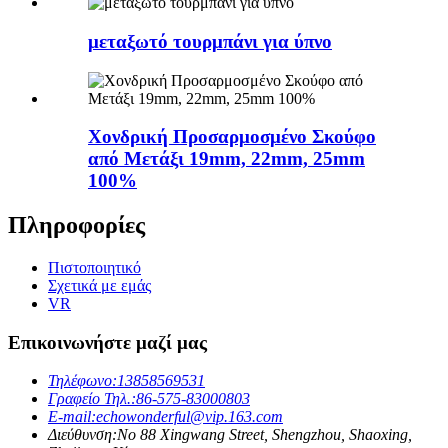
μεταξωτό τουρμπάνι για ύπνο
Χονδρική Προσαρμοσμένο Σκούφο
από Μετάξι 19mm, 22mm, 25mm
100%
Πληροφορίες
Πιστοποιητικό
Σχετικά με εμάς
VR
Επικοινωνήστε μαζί μας
Τηλέφωνο:
13858569531
Γραφείο Τηλ.:
86-575-83000803
E-mail:
echowonderful@vip.163.com
Διεύθυνση:
No 88 Xingwang Street, Shengzhou, Shaoxing,