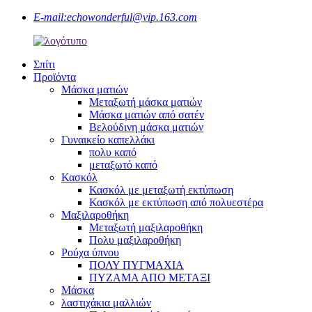
E-mail:
echowonderful@vip.163.com
Σπίτι
Προϊόντα
Μάσκα ματιών
Μεταξωτή μάσκα ματιών
Μάσκα ματιών από σατέν
Βελούδινη μάσκα ματιών
Γυναικείο καπελλάκι
πολυ καπό
μεταξωτό καπό
Κασκόλ
Κασκόλ με μεταξωτή εκτύπωση
Κασκόλ με εκτύπωση από πολυεστέρα
Μαξιλαροθήκη
Μεταξωτή μαξιλαροθήκη
Πολυ μαξιλαροθήκη
Ρούχα ύπνου
ΠΟΛΥ ΠΥΓΜΑΧΙΑ
ΠΥΖΑΜΑ ΑΠΟ ΜΕΤΑΞΙ
Μάσκα
λαστιχάκια μαλλιών