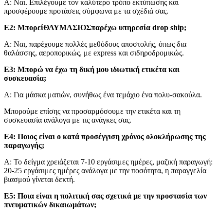
Α: Ναι. Επιλέγουμε τον καλύτερο τρόπο εκτύπωσης και
προσφέρουμε προτάσεις σύμφωνα με τα σχέδιά σας.
Ε2: Μπορεί
ΘΑΥΜΑΣΙΟΣ
παρέχω υπηρεσία drop ship;
Α: Ναι, παρέχουμε πολλές μεθόδους αποστολής, όπως δια
θαλάσσης, αεροπορικώς, με express και σιδηροδρομικώς.
Ε3: Μπορώ να έχω τη δική μου ιδιωτική ετικέτα και
συσκευασία;
Α: Για μάσκα ματιών, συνήθως ένα τεμάχιο ένα πολυ-σακούλα.
Μπορούμε επίσης να προσαρμόσουμε την ετικέτα και τη
συσκευασία ανάλογα με τις ανάγκες σας.
Ε4: Ποιος είναι ο κατά προσέγγιση χρόνος ολοκλήρωσης της
παραγωγής;
Α: Το δείγμα χρειάζεται 7-10 εργάσιμες ημέρες, μαζική παραγωγή:
20-25 εργάσιμες ημέρες ανάλογα με την ποσότητα, η παραγγελία
βιασμού γίνεται δεκτή.
Ε5: Ποια είναι η πολιτική σας σχετικά με την προστασία των
πνευματικών δικαιωμάτων;