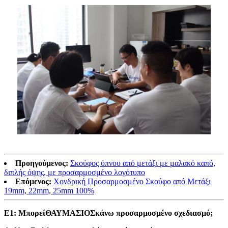
Προηγούμενος:
Σκούφος ύπνου από μετάξι με μαλακό καπό,
διπλής όψης, με προσαρμοσμένο λογότυπο
Επόμενος:
Χονδρική Προσαρμοσμένο Σκούφο από Μετάξι
19mm, 22mm, 25mm 100%
Ε1: Μπορεί
ΘΑΥΜΑΣΙΟΣ
κάνω προσαρμοσμένο σχεδιασμό;