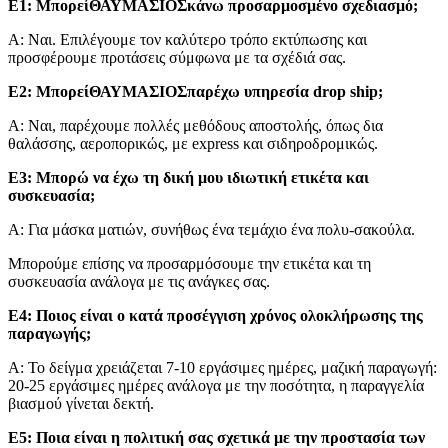
Ε1: Μπορεί
ΘΑΥΜΑΣΙΟΣ
κάνω προσαρμοσμένο σχεδιασμό;
Α: Ναι. Επιλέγουμε τον καλύτερο τρόπο εκτύπωσης και
προσφέρουμε προτάσεις σύμφωνα με τα σχέδιά σας.
Ε2: Μπορεί
ΘΑΥΜΑΣΙΟΣ
παρέχω υπηρεσία drop ship;
Α: Ναι, παρέχουμε πολλές μεθόδους αποστολής, όπως δια
θαλάσσης, αεροπορικώς, με express και σιδηροδρομικώς.
Ε3: Μπορώ να έχω τη δική μου ιδιωτική ετικέτα και
συσκευασία;
Α: Για μάσκα ματιών, συνήθως ένα τεμάχιο ένα πολυ-σακούλα.
Μπορούμε επίσης να προσαρμόσουμε την ετικέτα και τη
συσκευασία ανάλογα με τις ανάγκες σας.
Ε4: Ποιος είναι ο κατά προσέγγιση χρόνος ολοκλήρωσης της
παραγωγής;
Α: Το δείγμα χρειάζεται 7-10 εργάσιμες ημέρες, μαζική παραγωγή:
20-25 εργάσιμες ημέρες ανάλογα με την ποσότητα, η παραγγελία
βιασμού γίνεται δεκτή.
Ε5: Ποια είναι η πολιτική σας σχετικά με την προστασία των