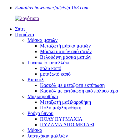
E-mail:
echowonderful@vip.163.com
Σπίτι
Προϊόντα
Μάσκα ματιών
Μεταξωτή μάσκα ματιών
Μάσκα ματιών από σατέν
Βελούδινη μάσκα ματιών
Γυναικείο καπελλάκι
πολυ καπό
μεταξωτό καπό
Κασκόλ
Κασκόλ με μεταξωτή εκτύπωση
Κασκόλ με εκτύπωση από πολυεστέρα
Μαξιλαροθήκη
Μεταξωτή μαξιλαροθήκη
Πολυ μαξιλαροθήκη
Ρούχα ύπνου
ΠΟΛΥ ΠΥΓΜΑΧΙΑ
ΠΥΖΑΜΑ ΑΠΟ ΜΕΤΑΞΙ
Μάσκα
λαστιχάκια μαλλιών