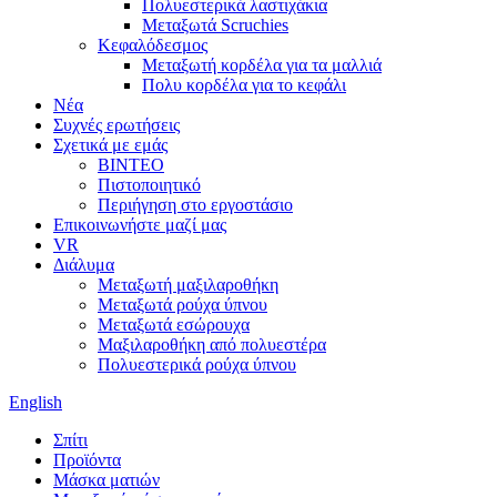
Πολυεστερικά λαστιχάκια
Μεταξωτά Scruchies
Κεφαλόδεσμος
Μεταξωτή κορδέλα για τα μαλλιά
Πολυ κορδέλα για το κεφάλι
Νέα
Συχνές ερωτήσεις
Σχετικά με εμάς
ΒΙΝΤΕΟ
Πιστοποιητικό
Περιήγηση στο εργοστάσιο
Επικοινωνήστε μαζί μας
VR
Διάλυμα
Μεταξωτή μαξιλαροθήκη
Μεταξωτά ρούχα ύπνου
Μεταξωτά εσώρουχα
Μαξιλαροθήκη από πολυεστέρα
Πολυεστερικά ρούχα ύπνου
English
Σπίτι
Προϊόντα
Μάσκα ματιών