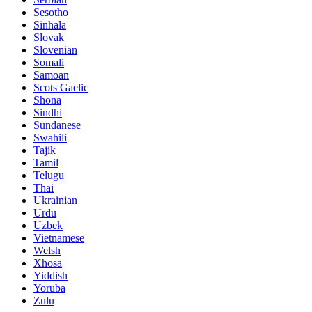
Sesotho
Sinhala
Slovak
Slovenian
Somali
Samoan
Scots Gaelic
Shona
Sindhi
Sundanese
Swahili
Tajik
Tamil
Telugu
Thai
Ukrainian
Urdu
Uzbek
Vietnamese
Welsh
Xhosa
Yiddish
Yoruba
Zulu