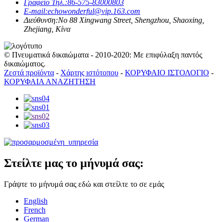
Γραφείο Τηλ.:
86-575-83000803
E-mail:
echowonderful@vip.163.com
Διεύθυνση:
No 88 Xingwang Street, Shengzhou, Shaoxing,
Zhejiang, Κίνα
© Πνευματικά δικαιώματα - 2010-2020: Με επιφύλαξη παντός
δικαιώματος.
Ζεστά προϊόντα
-
Χάρτης ιστότοπου
-
ΚΟΡΥΦΑΙΟ ΙΣΤΟΛΟΓΙΟ
-
ΚΟΡΥΦΑΙΑ ΑΝΑΖΗΤΗΣΗ
Στείλτε μας το μήνυμά σας:
Γράψτε το μήνυμά σας εδώ και στείλτε το σε εμάς
English
French
German