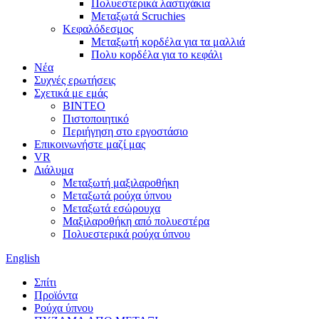
Πολυεστερικά λαστιχάκια
Μεταξωτά Scruchies
Κεφαλόδεσμος
Μεταξωτή κορδέλα για τα μαλλιά
Πολυ κορδέλα για το κεφάλι
Νέα
Συχνές ερωτήσεις
Σχετικά με εμάς
ΒΙΝΤΕΟ
Πιστοποιητικό
Περιήγηση στο εργοστάσιο
Επικοινωνήστε μαζί μας
VR
Διάλυμα
Μεταξωτή μαξιλαροθήκη
Μεταξωτά ρούχα ύπνου
Μεταξωτά εσώρουχα
Μαξιλαροθήκη από πολυεστέρα
Πολυεστερικά ρούχα ύπνου
English
Σπίτι
Προϊόντα
Ρούχα ύπνου