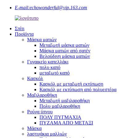
E-mail:
echowonderful@vip.163.com
Σπίτι
Προϊόντα
Μάσκα ματιών
Μεταξωτή μάσκα ματιών
Μάσκα ματιών από σατέν
Βελούδινη μάσκα ματιών
Γυναικείο καπελλάκι
πολυ καπό
μεταξωτό καπό
Κασκόλ
Κασκόλ με μεταξωτή εκτύπωση
Κασκόλ με εκτύπωση από πολυεστέρα
Μαξιλαροθήκη
Μεταξωτή μαξιλαροθήκη
Πολυ μαξιλαροθήκη
Ρούχα ύπνου
ΠΟΛΥ ΠΥΓΜΑΧΙΑ
ΠΥΖΑΜΑ ΑΠΟ ΜΕΤΑΞΙ
Μάσκα
λαστιχάκια μαλλιών