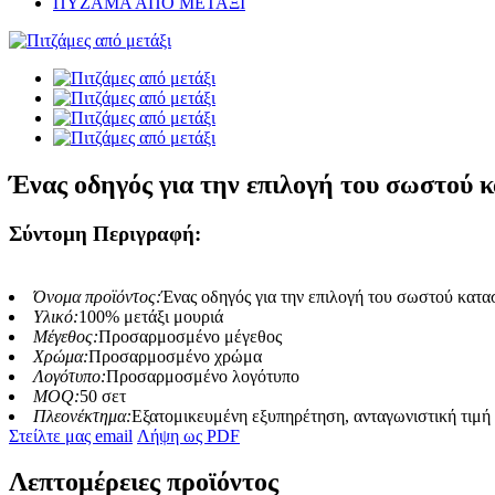
ΠΥΖΑΜΑ ΑΠΟ ΜΕΤΑΞΙ
Ένας οδηγός για την επιλογή του σωστο
Σύντομη Περιγραφή:
Όνομα προϊόντος:
Ένας οδηγός για την επιλογή του σωστού κα
Υλικό:
100% μετάξι μουριά
Μέγεθος:
Προσαρμοσμένο μέγεθος
Χρώμα:
Προσαρμοσμένο χρώμα
Λογότυπο:
Προσαρμοσμένο λογότυπο
MOQ:
50 σετ
Πλεονέκτημα:
Εξατομικευμένη εξυπηρέτηση, ανταγωνιστική τιμή
Στείλτε μας email
Λήψη ως PDF
Λεπτομέρειες προϊόντος