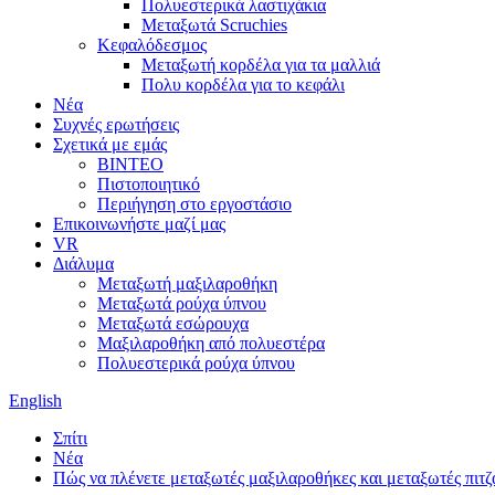
Πολυεστερικά λαστιχάκια
Μεταξωτά Scruchies
Κεφαλόδεσμος
Μεταξωτή κορδέλα για τα μαλλιά
Πολυ κορδέλα για το κεφάλι
Νέα
Συχνές ερωτήσεις
Σχετικά με εμάς
ΒΙΝΤΕΟ
Πιστοποιητικό
Περιήγηση στο εργοστάσιο
Επικοινωνήστε μαζί μας
VR
Διάλυμα
Μεταξωτή μαξιλαροθήκη
Μεταξωτά ρούχα ύπνου
Μεταξωτά εσώρουχα
Μαξιλαροθήκη από πολυεστέρα
Πολυεστερικά ρούχα ύπνου
English
Σπίτι
Νέα
Πώς να πλένετε μεταξωτές μαξιλαροθήκες και μεταξωτές πιτζ