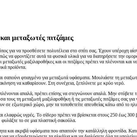
και μεταξωτές πιτζάμες
όπος για να προσθέσετε πολυτέλεια στο σπίτι σας. Έχουν υπέροχη αίσ
πώς να φροντίζετε αυτά τα φυσικά υλικά για να διατηρήσετε την ομορφ
ι μεταξωτές μαξιλαροθήκες και οι πιτζάμες πρέπει να πλένονται και ν
ικά προϊόντα.
και σαπούνι φτιαγμένο για μεταξωτά υφάσματα. Μουλιάστε τη μεταξωτ
νακίνηση να καθαρίσουν. Στη συνέχεια, ξεπλύνετε με κρύο νερό.
πλένονται απαλά, πρέπει επίσης να στεγνώνουν απαλά. Μην στύβετε τ
σα τους τη μεταξωτή μαξιλαροθήκη ή τις μεταξωτές πιτζάμες σας για
ν σε εξωτερικό χώρο, μην τα τοποθετείτε απευθείας κάτω από το ηλ
ναι ελαφρώς υγρές. Το σίδερο πρέπει να βρίσκεται στους 250 έως 30
 φυλάξτε το σε μια πλαστική σακούλα.
θητα και ακριβά υφάσματα που απαιτούν την κατάλληλη φροντίδα. Κατά
 για να εξουδετερώσετε τα αλκάλια και να διαλύσετε όλα τα υπολείμ