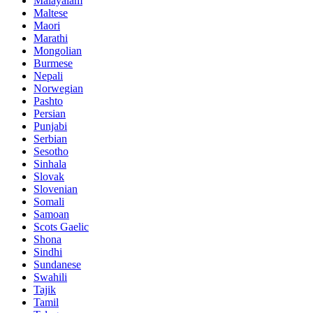
Malayalam
Maltese
Maori
Marathi
Mongolian
Burmese
Nepali
Norwegian
Pashto
Persian
Punjabi
Serbian
Sesotho
Sinhala
Slovak
Slovenian
Somali
Samoan
Scots Gaelic
Shona
Sindhi
Sundanese
Swahili
Tajik
Tamil