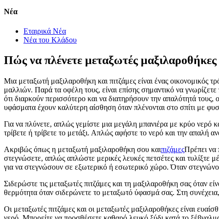
Νέα
Εταιρικά Νέα
Νέα του Κλάδου
Πώς να πλένετε μεταξωτές μαξιλαροθήκες 
Μια μεταξωτή μαξιλαροθήκη και πιτζάμες είναι ένας οικονομικός τρ
μαλλιών. Παρά τα οφέλη τους, είναι επίσης σημαντικό να γνωρίζετε 
ότι διαρκούν περισσότερο και να διατηρήσουν την απαλότητά τους, ο
υφάσματα έχουν καλύτερη αίσθηση όταν πλένονται στο σπίτι με φυσ
Για να πλύνετε, απλώς γεμίστε μια μεγάλη μπανιέρα με κρύο νερό 
τρίβετε ή τρίβετε το μετάξι. Απλώς αφήστε το νερό και την απαλή α
Ακριβώς όπως η μεταξωτή μαξιλαροθήκη σου και
πιζάμες
Πρέπει να 
στεγνώσετε, απλώς απλώστε μερικές λευκές πετσέτες και τυλίξτε μέ
για να στεγνώσουν σε εξωτερικό ή εσωτερικό χώρο. Όταν στεγνώνου
Σιδερώστε τις μεταξωτές πιτζάμες και τη μαξιλαροθήκη σας όταν εί
θερμότητα όταν σιδερώνετε το μεταξωτό ύφασμά σας. Στη συνέχεια,
Οι μεταξωτές πιτζάμες και οι μεταξωτές μαξιλαροθήκες είναι ευαίσ
νερό. Μπορείτε να προσθέσετε καθαρό λευκό ξύδι κατά το ξέβγαλμα