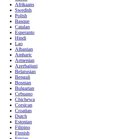
Afrikaans
Swedish
Polish
Basque
Catalan
Esperanto
Hindi
Lao
Albanian
Amharic
Armenian
Azerbaijani
Belarusian
Bengali
Bosnian
Bulgarian
Cebuano
Chichewa
Corsican
Croatian
Dutch
Estonian
Filipino
Finnish
Frisian