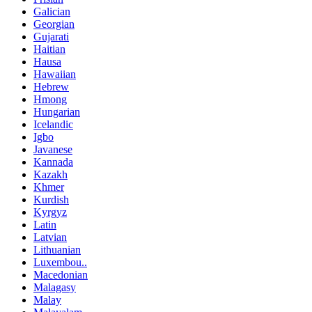
Galician
Georgian
Gujarati
Haitian
Hausa
Hawaiian
Hebrew
Hmong
Hungarian
Icelandic
Igbo
Javanese
Kannada
Kazakh
Khmer
Kurdish
Kyrgyz
Latin
Latvian
Lithuanian
Luxembou..
Macedonian
Malagasy
Malay