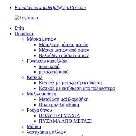
E-mail:
echowonderful@vip.163.com
Σπίτι
Προϊόντα
Μάσκα ματιών
Μεταξωτή μάσκα ματιών
Μάσκα ματιών από σατέν
Βελούδινη μάσκα ματιών
Γυναικείο καπελλάκι
πολυ καπό
μεταξωτό καπό
Κασκόλ
Κασκόλ με μεταξωτή εκτύπωση
Κασκόλ με εκτύπωση από πολυεστέρα
Μαξιλαροθήκη
Μεταξωτή μαξιλαροθήκη
Πολυ μαξιλαροθήκη
Ρούχα ύπνου
ΠΟΛΥ ΠΥΓΜΑΧΙΑ
ΠΥΖΑΜΑ ΑΠΟ ΜΕΤΑΞΙ
Μάσκα
λαστιχάκια μαλλιών