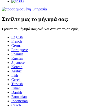
Στείλτε μας το μήνυμά σας:
Γράψτε το μήνυμά σας εδώ και στείλτε το σε εμάς
English
French
German
Portuguese
Spanish
Russian
Japanese
Korean
Arabic
Irish
Greek
Turkish
Italian
Danish
Romanian
Indonesian
Czech