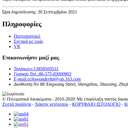
Ώρα δημοσίευσης: 30 Σεπτεμβρίου 2021
Πληροφορίες
Πιστοποιητικό
Σχετικά με εμάς
VR
Επικοινωνήστε μαζί μας
Τηλέφωνο:
13858569531
Γραφείο Τηλ.:
86-575-83000803
E-mail:
echowonderful@vip.163.com
Διεύθυνση:
No 88 Xingwang Street, Shengzhou, Shaoxing, Zhej
© Πνευματικά δικαιώματα - 2010-2020: Με επιφύλαξη παντός δικαι
Ζεστά προϊόντα
-
Χάρτης ιστότοπου
-
ΚΟΡΥΦΑΙΟ ΙΣΤΟΛΟΓΙΟ
-
Κ