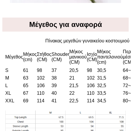
Μέγεθος για αναφορά
Πίνακας μεγεθών γυναικείου κοστουμιού
Μήκος
Μήκος
Περ
Μήκος
Στήθος
Shouder
Ισχίο
Μέγεθος
μανικιού
παντελονιού
μέσ
(cm)
(CM)
(CM)
(CM)
(CM)
(cm)
(CM
S
61
98
37
20,5
98
30,5
64~
M
63
102
38
21
102
31,5
68~
L
65
106
39
21,5
106
32,5
72~
XL
67
110
40
22
110
33,5
76~
XXL
69
114
41
22,5
114
34,5
80~