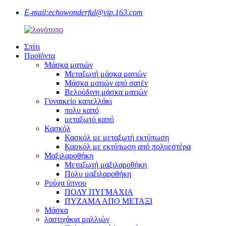
E-mail:
echowonderful@vip.163.com
Σπίτι
Προϊόντα
Μάσκα ματιών
Μεταξωτή μάσκα ματιών
Μάσκα ματιών από σατέν
Βελούδινη μάσκα ματιών
Γυναικείο καπελλάκι
πολυ καπό
μεταξωτό καπό
Κασκόλ
Κασκόλ με μεταξωτή εκτύπωση
Κασκόλ με εκτύπωση από πολυεστέρα
Μαξιλαροθήκη
Μεταξωτή μαξιλαροθήκη
Πολυ μαξιλαροθήκη
Ρούχα ύπνου
ΠΟΛΥ ΠΥΓΜΑΧΙΑ
ΠΥΖΑΜΑ ΑΠΟ ΜΕΤΑΞΙ
Μάσκα
λαστιχάκια μαλλιών