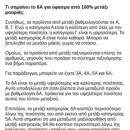
Τι σημαίνει το 6Α για ύφασμα από 100% μετάξι
μουριάς;
Συνήθως, τα προϊόντα από μετάξι βαθμολογούνται σε Α,
Β, Γ. Ενώ η κατηγορία Α είναι η καλύτερη από όλες με την
υψηλότερη ποιότητα, η κατηγορία Γ είναι η χαμηλότερη. Το
μετάξι κατηγορίας Α είναι πολύ καθαρό. Μπορεί να
ξετυλιχθεί σε μεγάλο μήκος χωρίς να σπάσει.
Ομοίως, τα προϊόντα από μετάξι ταξινομούνται επίσης σε
αριθμούς, γεγονός που προάγει το σύστημα ταξινόμησης
ένα βήμα παραπέρα.
Για παράδειγμα, μπορείτε να έχετε 3A, 4A, 5A και 6A.
Το 6Α είναι το μετάξι υψηλότερης και καλύτερης ποιότητας.
Αυτό υποδηλώνει ότι όταν βλέπετε ένα μεταξωτό προϊόν
με βαθμολογία 6Α, πρόκειται για την υψηλότερη ποιότητα
αυτού του τύπου μεταξιού.
Επιπλέον, το μετάξι κατηγορίας 6Α κοστίζει περισσότερο
λόγω της ποιότητάς του από εκείνο από μετάξι κατηγορίας
5Α. Αυτό σημαίνει ότι μια μεταξωτή μαξιλαροθήκη από
μετάξι κατηγορίας 6Α θα κοστίσει περισσότερο λόγω της
καλύτερης ποιότητας μεταξιού που χρησιμοποιείται από