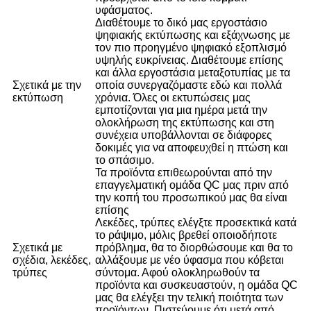
υφάσματος.
Διαθέτουμε το δικό μας εργοστάσιο
ψηφιακής εκτύπωσης και εξάχνωσης με
τον πιο προηγμένο ψηφιακό εξοπλισμό
υψηλής ευκρίνειας. Διαθέτουμε επίσης
και άλλα εργοστάσια μεταξοτυπίας με τα
Σχετικά με την
οποία συνεργαζόμαστε εδώ και πολλά
εκτύπωση
χρόνια. Όλες οι εκτυπώσεις μας
εμποτίζονται για μια ημέρα μετά την
ολοκλήρωση της εκτύπωσης και στη
συνέχεια υποβάλλονται σε διάφορες
δοκιμές για να αποφευχθεί η πτώση και
το σπάσιμο.
Τα προϊόντα επιθεωρούνται από την
επαγγελματική ομάδα QC μας πριν από
την κοπή του προσωπικού μας θα είναι
επίσης
Λεκέδες, τρύπες ελέγξτε προσεκτικά κατά
το ράψιμο, μόλις βρεθεί οποιοδήποτε
Σχετικά με
πρόβλημα, θα το διορθώσουμε και θα το
σχέδια, λεκέδες,
αλλάξουμε με νέο ύφασμα που κόβεται
τρύπες
σύντομα. Αφού ολοκληρωθούν τα
προϊόντα και συσκευαστούν, η ομάδα QC
μας θα ελέγξει την τελική ποιότητα των
προϊόντων. Πιστεύουμε ότι μετά από