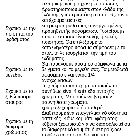
κεντητικής και η μηχανή εκτύπωσης.
Δραστηριοποιούμαστε στον κλάδο της
ένδυσης για περισσότερα από 16 χρόνια
και έχουμε τακτικές
και μακροπρόθεσμος συνεργασμένος
Σχετικά με την
προμηθευτής υφασμάτων. Γνωρίζουμε
ποιότητα του
ποια υφάσματα είναι καλής ή κακής
υφάσματος
ποιότητας. Θα επιλέξουμε το
καταλληλότερο ύφασμα σύμφωνα με το
στυλ, τη λειτουργία και την τιμή του
ενδύματος.
Θα παράγουμε αυστηρά σύμφωνα με τα
Σχετικά με το
δείγματα και τα μεγέθη σας. Τα μεταξωτά
μέγεθος
υφάσματα είναι εντός 1/4
ανοχές ιντσών.
Τα χρώματα που χρησιμοποιούνται
Σχετικά με το
συνήθως είναι 4 επίπεδα αντοχής
ξεθώριασμα,
χρώματος. Μπορούν να βαφτούν
σταυρός
ασυνήθιστα χρώματα.
χρώμα ξεχωριστά ή σταθερό.
Διαθέτουμε ένα επαγγελματικό σύστημα
ραπτικής. Κάθε κομμάτι υφάσματος
Σχετικά με τη
κόβεται ξεχωριστά για να διασφαλιστεί ότι
διαφορά
το διαφορετικό κομμάτι ή σετ ρούχων
χρώματος
προέρχεται από το ίδιο κομμάτι