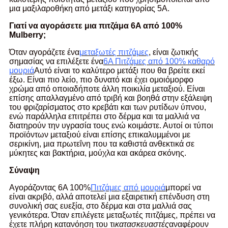
μια μαξιλαροθήκη από μετάξι κατηγορίας 5Α.
Γιατί να αγοράσετε μια πιτζάμα 6A από 100%
Mulberry;
Όταν αγοράζετε ένα
μεταξωτές πιτζάμες
, είναι ζωτικής
σημασίας να επιλέξετε ένα
6A Πιτζάμες από 100% καθαρό
μουριά
Αυτό είναι το καλύτερο μετάξι που θα βρείτε εκεί
έξω. Είναι πιο λείο, πιο δυνατό και έχει ομοιόμορφο
χρώμα από οποιαδήποτε άλλη ποικιλία μεταξιού. Είναι
επίσης απαλλαγμένο από τριβή και βοηθά στην εξάλειψη
του φριζαρίσματος στο κρεβάτι και των ρυτίδων ύπνου,
ενώ παράλληλα επιτρέπει στο δέρμα και τα μαλλιά να
διατηρούν την υγρασία τους ενώ κοιμάστε. Αυτοί οι τύποι
προϊόντων μεταξιού είναι επίσης επικαλυμμένοι με
σερικίνη, μια πρωτεΐνη που τα καθιστά ανθεκτικά σε
μύκητες και βακτήρια, μούχλα και ακάρεα σκόνης.
Σύναψη
Αγοράζοντας 6Α 100%
Πιτζάμες από μουριά
μπορεί να
είναι ακριβό, αλλά αποτελεί μια εξαιρετική επένδυση στη
συνολική σας ευεξία, στο δέρμα και στα μαλλιά σας
γενικότερα. Όταν επιλέγετε μεταξωτές πιτζάμες, πρέπει να
έχετε πλήρη κατανόηση του τι
κατασκευαστές
αναφέρουν