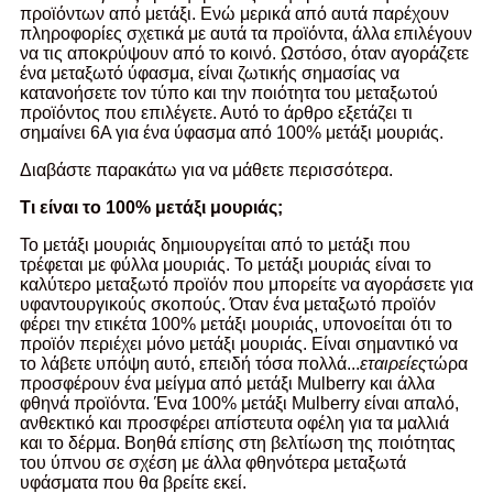
προϊόντων από μετάξι. Ενώ μερικά από αυτά παρέχουν
πληροφορίες σχετικά με αυτά τα προϊόντα, άλλα επιλέγουν
να τις αποκρύψουν από το κοινό. Ωστόσο, όταν αγοράζετε
ένα μεταξωτό ύφασμα, είναι ζωτικής σημασίας να
κατανοήσετε τον τύπο και την ποιότητα του μεταξωτού
προϊόντος που επιλέγετε. Αυτό το άρθρο εξετάζει τι
σημαίνει 6Α για ένα ύφασμα από 100% μετάξι μουριάς.
Διαβάστε παρακάτω για να μάθετε περισσότερα.
Τι είναι το 100% μετάξι μουριάς;
Το μετάξι μουριάς δημιουργείται από το μετάξι που
τρέφεται με φύλλα μουριάς. Το μετάξι μουριάς είναι το
καλύτερο μεταξωτό προϊόν που μπορείτε να αγοράσετε για
υφαντουργικούς σκοπούς. Όταν ένα μεταξωτό προϊόν
φέρει την ετικέτα 100% μετάξι μουριάς, υπονοείται ότι το
προϊόν περιέχει μόνο μετάξι μουριάς. Είναι σημαντικό να
το λάβετε υπόψη αυτό, επειδή τόσα πολλά...
εταιρείες
τώρα
προσφέρουν ένα μείγμα από μετάξι Mulberry και άλλα
φθηνά προϊόντα. Ένα 100% μετάξι Mulberry είναι απαλό,
ανθεκτικό και προσφέρει απίστευτα οφέλη για τα μαλλιά
και το δέρμα. Βοηθά επίσης στη βελτίωση της ποιότητας
του ύπνου σε σχέση με άλλα φθηνότερα μεταξωτά
υφάσματα που θα βρείτε εκεί.