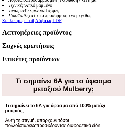
Λογότυπο:
Προσαρμοσμένη εκτύπωση / κέντημα
Τεχνικές:
Απλό βαμμένο
Τύπος αντικειμένου:
Πιζάμες
Πακέτο:
Δεχτείτε το προσαρμοσμένο μέγεθος
Στείλτε μας email
Λήψη ως PDF
Λεπτομέρειες προϊόντος
Συχνές ερωτήσεις
Ετικέτες προϊόντων
Τι σημαίνει 6Α για το ύφασμα
μεταξιού Mulberry;
Τι σημαίνει το 6Α για ύφασμα από 100% μετάξι
μουριάς;
Αυτή τη στιγμή, υπάρχουν τόσοι
πολλοί
εταιρείες
προσφέροντας διαφορετικά είδη