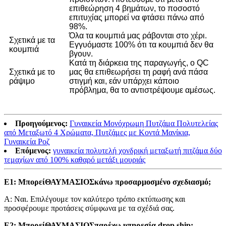
επιθεώρηση 4 βημάτων, το ποσοστό
επιτυχίας μπορεί να φτάσει πάνω από
98%.
Όλα τα κουμπιά μας ράβονται στο χέρι.
Σχετικά με τα
Εγγυόμαστε 100% ότι τα κουμπιά δεν θα
κουμπιά
βγουν.
Κατά τη διάρκεια της παραγωγής, ο QC
Σχετικά με το
μας θα επιθεωρήσει τη ραφή ανά πάσα
ράψιμο
στιγμή και, εάν υπάρχει κάποιο
πρόβλημα, θα το αντιστρέψουμε αμέσως.
Προηγούμενος:
Γυναικεία Μονόχρωμη Πυτζάμα Πολυτελείας
από Μεταξωτό 4 Χρώματα, Πυτζάμες με Κοντά Μανίκια,
Γυναικεία Ροζ
Επόμενος:
γυναικεία πολυτελή χονδρική μεταξωτή πιτζάμα δύο
τεμαχίων από 100% καθαρό μετάξι μουριάς
Ε1: Μπορεί
ΘΑΥΜΑΣΙΟΣ
κάνω προσαρμοσμένο σχεδιασμό;
Α: Ναι. Επιλέγουμε τον καλύτερο τρόπο εκτύπωσης και
προσφέρουμε προτάσεις σύμφωνα με τα σχέδιά σας.
Ε2: Μπορεί
ΘΑΥΜΑΣΙΟΣ
παρέχω υπηρεσία drop ship;