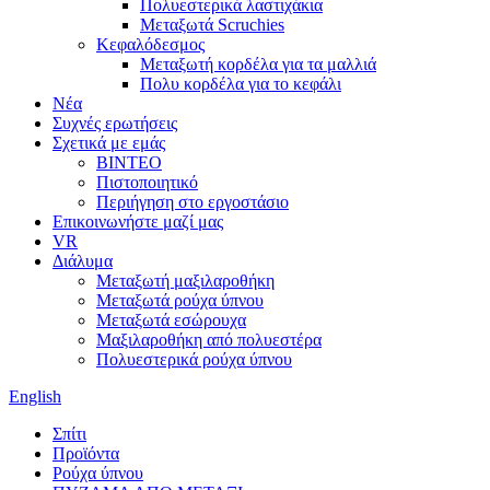
Πολυεστερικά λαστιχάκια
Μεταξωτά Scruchies
Κεφαλόδεσμος
Μεταξωτή κορδέλα για τα μαλλιά
Πολυ κορδέλα για το κεφάλι
Νέα
Συχνές ερωτήσεις
Σχετικά με εμάς
ΒΙΝΤΕΟ
Πιστοποιητικό
Περιήγηση στο εργοστάσιο
Επικοινωνήστε μαζί μας
VR
Διάλυμα
Μεταξωτή μαξιλαροθήκη
Μεταξωτά ρούχα ύπνου
Μεταξωτά εσώρουχα
Μαξιλαροθήκη από πολυεστέρα
Πολυεστερικά ρούχα ύπνου
English
Σπίτι
Προϊόντα
Ρούχα ύπνου